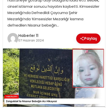
hastaneye götürüp dayı olduğunu iddia etti. Bebek,
cinsel istismar sonucu hayatını kaybetti. Kimsesizler
SPOR
Mezarlığı’nda Defnedildi Çaycuma Şehir
Mezarlığı’nda ‘Kimsesizler Mezarlığı’ kısmına
YAŞAM
defnedilen Nisanur bebeğin…
Haberler 11
Paylaş
07 Haziran 2024