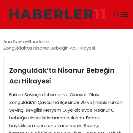
GÜNDEM
Ana Sayfa
Gündem
Zonguldak’ta Nisanur Bebeğin Acı Hikayesi
DÜNYA
EKONOMI
Zonguldak’ta Nisanur Bebeğin
Acı Hikayesi
SIYASET
Furkan Sevinç’in İstismar ve Cinayet Olayı
TEKNOLOJI
Zonguldak’ın Çaycuma ilçesinde 26 yaşındaki Furkan
Sevinç, sevgilisi Meryem Ö.’ye ait evde Nisanur Ö.
EĞITIM
bebeğe cinsel istismarda bulundu. Bebek
bayıldıktan sonra ona zarar veren Sevinç,
MAGAZIN