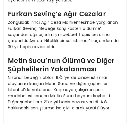
ayarladı ve mezar taşı yaptırdı.
Furkan Sevinç’e Ağır Cezalar
Zonguldak 1’inci Ağır Ceza Mahkemesi’nde yargılanan
Furkan Sevinç, ‘Bebeğe karşı kasten öldürme’
suçundan ağırlaştırılmış müebbet hapis cezasına
çarptırıldı. Ayrıca ‘Nitelikli cinsel istismar’ suçundan da
30 yıl hapis cezası aldı.
Metin Sucu’nun Ölümü ve Diğer
Şüphelilerin Yakalanması
Nisanur bebeğin ablası R.Ö.’ye de cinsel istismar
olaylarına karışan Metin Sucu ve diğer şüpheliler
İstanbul’da yakalandı. Kaçmaya çalışırken polis
müdahalesi sonucu Metin Sucu hayatını kaybetti.
Diğer şüphelilere 21’er yıl hapis cezası verildi. A.G.
hakkındaki soruşturma ise gizli olarak yürütülüyor.