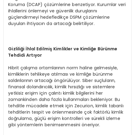
Koruma (DCAP) çözümlerine benzetiyor. Kurumlar veri
ihlallerini önlemeyi ve güvenlik duruşlarını
güçlendirmeyi hedefledikçe DSPM çözümlerine
duyulan ihtiyacın da artacağı belirtiliyor.
Gizlili
ğ
i
İ
hlal Edilmi
ş
Kimlikler ve Kimli
ğ
e B
ü
r
ü
nme
Tehdidi Art
ı
yor
Hibrit çalışma ortamlarının norm haline gelmesiyle,
kimliklerin tehlikeye atılması ve kimliğe bürünme
saldırılarının artacağı öngörülüyor. Siber suçluların,
finansal dolandırıcılık, kimlik hırsızlığı ve sistemlere
yetkisiz erişim için çalıntı kimlik bilgilerini her
zamankinden daha fazla kullanmaları bekleniyor. Bu
tehditle mücadele etmek için Zecurion, kimlik tabanlı
tehditlerin tespit ve önlenmesinde çok faktörlü kimlik
doğrulama, güçlü erişim kontrolleri ve sürekli izleme
gibi yöntemlerin benimsenmesini öneriyor.