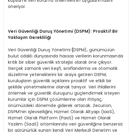
kapsamlı veri koruma önlemlerinin uygulanmasını
öneriyor.
Veri G
ü
venli
ğ
i Duru
ş Yö
netimi (DSPM): Proaktif Bir
Yakla
şı
m Gereklili
ğ
i
Veri Güvenliği Duruş Yönetimi
(
DSPM), günümüzün
bulut odaklı dünyasında hassas verilerin korunmasında
kritik bir siber güvenlik stratejisi olarak öne çıkıyor.
Gerçek zamanlı veri keşfi, sınıflandırma ve otomatik
düzeltme yeteneklerini bir araya getiren DSPM,
kuruluşların güvenlik açıklarını proaktif ve etkili bir
şekilde yönetmelerine olanak tanıyor. Veri ihlallerini
önlemek ve güvenlik duruşunu güçlendirmek isteyen
kurumlar için DSPM çözümlerine olan ihtiyaç,
önümüzdeki dönemde giderek artacak. Zecurion,
DSPM’nin işlevselliğini, Hizmet Olarak Altyapı (IaaS),
Hizmet Olarak Platform (PaaS) ve Hizmet Olarak
Yazılım (SaaS) ortamlarında veri güvenliğine benzersiz
bir görünürlük sunan kendi Veri Merkezli Denetim ve