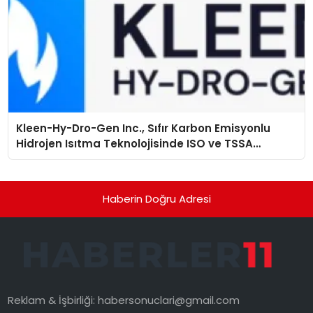
Kleen-Hy-Dro-Gen Inc., Sıfır Karbon Emisyonlu
Hidrojen Isıtma Teknolojisinde ISO ve TSSA
Düzenleyici Onaylarını Aldı
Haberin Doğru Adresi
Reklam & İşbirliği:
habersonuclari@gmail.com