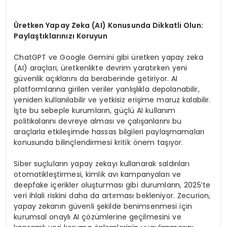
Ü
retken Yapay Zeka (AI) Konusunda Dikkatli Olun:
Payla
ş
t
ı
klar
ı
n
ı
z
ı
Koruyun
ChatGPT ve Google Gemini gibi üretken yapay zeka
(AI) araçları, üretkenlikte devrim yaratırken yeni
güvenlik açıklarını da beraberinde getiriyor. AI
platformlarına girilen veriler yanlışlıkla depolanabilir,
yeniden kullanılabilir ve yetkisiz erişime maruz kalabilir.
İşte bu sebeple kurumların, güçlü AI kullanım
politikalarını devreye alması ve çalışanlarını bu
araçlarla etkileşimde hassas bilgileri paylaşmamaları
konusunda bilinçlendirmesi kritik önem taşıyor.
Siber suçluların yapay zekayı kullanarak saldırıları
otomatikleştirmesi, kimlik avı kampanyaları ve
deepfake içerikler oluşturması gibi durumların, 2025’te
veri ihlali riskini daha da artırması bekleniyor. Zecurion,
yapay zekanın güvenli şekilde benimsenmesi için
kurumsal onaylı AI çözümlerine geçilmesini ve