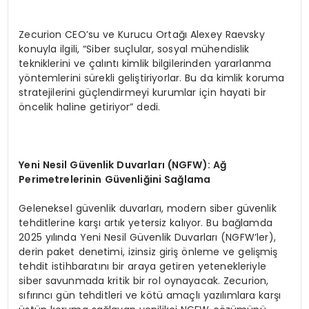
Zecurion CEO’su ve Kurucu Ortağı Alexey Raevsky
konuyla ilgili, “Siber suçlular, sosyal mühendislik
tekniklerini ve çalıntı kimlik bilgilerinden yararlanma
yöntemlerini sürekli geliştiriyorlar. Bu da kimlik koruma
stratejilerini güçlendirmeyi kurumlar için hayati bir
öncelik haline getiriyor” dedi.
Yeni Nesil G
ü
venlik Duvarlar
ı
(NGFW): A
ğ
Perimetrelerinin G
ü
venli
ğ
ini Sa
ğ
lama
Geleneksel güvenlik duvarları, modern siber güvenlik
tehditlerine karşı artık yetersiz kalıyor. Bu bağlamda
2025 yılında Yeni Nesil Güvenlik Duvarları (NGFW’ler),
derin paket denetimi, izinsiz giriş önleme ve gelişmiş
tehdit istihbaratını bir araya getiren yetenekleriyle
siber savunmada kritik bir rol oynayacak. Zecurion,
sıfırıncı gün tehditleri ve kötü amaçlı yazılımlara karşı