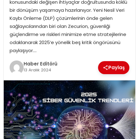
konusundaki değişen ihtiyaçlar doğrultusunda köklü
bir dönüşüm yaşamaya hazırlanıyor. Yeni Nesil Veri
SPOR
Kaybı Önleme (DLP) çözümlerinin önde gelen
sağlayıcılarından biri olan Zecurion, güvenliği
YAŞAM
güçlendirme ve riskleri minimize etme stratejilerine
odaklanarak 2025’e yönelik beş kritik öngörüsünü
paylaşıyor….
Haber Editörü
Paylaş
13 Aralık 2024