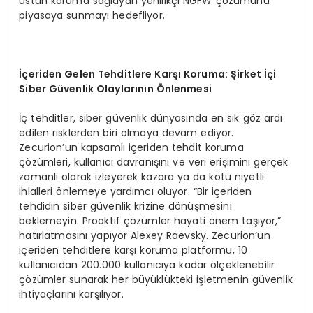
üstün koruma sağlayan yenilikçi NGFW çözümünü
piyasaya sunmayı hedefliyor.
İç
eriden Gelen Tehditlere Kar
şı
Koruma:
Ş
irket
İç
i
Siber G
ü
venlik Olaylar
ı
n
ı
n
Ö
nlenmesi
İç tehditler, siber güvenlik dünyasında en sık göz ardı
edilen risklerden biri olmaya devam ediyor.
Zecurion’un kapsamlı içeriden tehdit koruma
çözümleri, kullanıcı davranışını ve veri erişimini gerçek
zamanlı olarak izleyerek kazara ya da kötü niyetli
ihlalleri önlemeye yardımcı oluyor. “Bir içeriden
tehdidin siber güvenlik krizine dönüşmesini
beklemeyin. Proaktif çözümler hayati önem taşıyor,”
hatırlatmasını yapıyor Alexey Raevsky. Zecurion’un
içeriden tehditlere karşı koruma platformu, 10
kullanıcıdan 200.000 kullanıcıya kadar ölçeklenebilir
çözümler sunarak her büyüklükteki işletmenin güvenlik
ihtiyaçlarını karşılıyor.