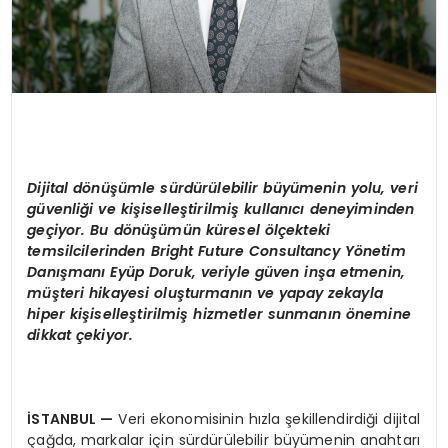
Dijital d
ö
nüşümle sürdürülebilir büyümenin yolu, veri
güvenliği ve kişiselleştirilmiş kullanıcı deneyiminden
geçiyor. Bu d
ö
nüşümün küresel
ö
lçekteki
temsilcilerinden Bright Future Consultancy Y
ö
netim
Danışmanı Eyüp Doruk, veriyle gü
ven in
ş
a e
tmenin,
müşteri
hik
ayesi oluşturmanın ve yapay zekayla
hiper kişiselleştirilmiş hizmetler sunmanın
ö
nemine
dikkat çekiyor.
İSTANBUL
—
Veri ekonomisinin hızla şekillendirdiği dijital
çağda, markalar için sürdürülebilir büyümenin anahtarı