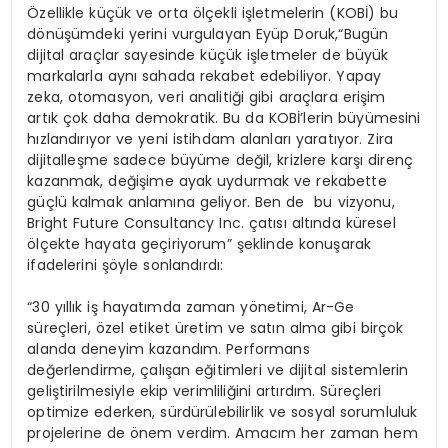
Özellikle küçük ve orta ölçekli işletmelerin (KOBİ) bu
dönüşümdeki yerini vurgulayan Eyüp Doruk,“Bugün
dijital araçlar sayesinde küçük işletmeler de büyük
markalarla aynı sahada rekabet edebiliyor. Yapay
zeka, otomasyon, veri analitiği gibi araçlara erişim
artık çok daha demokratik. Bu da KOBİ’lerin büyümesini
hızlandırıyor ve yeni istihdam alanları yaratıyor. Zira
dijitalleşme sadece büyüme değil, krizlere karşı direnç
kazanmak, değişime ayak uydurmak ve rekabette
güçlü kalmak anlamına geliyor. Ben de bu vizyonu,
Bright Future Consultancy Inc. çatısı altında küresel
ölçekte hayata geçiriyorum” şeklinde konuşarak
ifadelerini şöyle sonlandırdı:
“30 yıllık iş hayatımda zaman yönetimi, Ar-Ge
süreçleri, özel etiket üretim ve satın alma gibi birçok
alanda deneyim kazandım. Performans
değerlendirme, çalışan eğitimleri ve dijital sistemlerin
geliştirilmesiyle ekip verimliliğini artırdım. Süreçleri
optimize ederken, sürdürülebilirlik ve sosyal sorumluluk
projelerine de önem verdim. Amacım her zaman hem