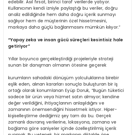
edebilir. Asıl fırsat, birinci taraf verilerde yatıyor.
Kullanıcının kendi izniyle paylaştığı bu veriler, doğru
analiz edildiğinde hem daha doğru içerik sunmayı
sağlıyor hem de müşterinin özel hissetmesini,
markaya daha güçlü bağlanmasını mümkün kılıyor.”
“
Yapay zeka ve insan gücü süreçleri kesintisiz hale
getiriyor”
Yıllar boyunca gerçekleştirdiği projeleriyle strateji
sunan bir danışman olmanın ötesine geçerek
kurumların sahadaki dönüşüm yolculuklarına birebir
eşlik eden, alınan kararları sonuçla buluşturan bir iş
ortağı olarak konumlanan Eyüp Doruk, “Bugün tüketici
sadece bir ürün veya hizmet satın almıyor; kendine
değer verildiğini, ihtiyaçlarının anlaşıldığını ve
zamanının önemsendiğini hissetmek istiyor. Hiper-
kişiselleştirme dediğimiz şey tam da bu. Gerçek
zamanlı davranış verilerine, lokasyona, zamana ve
bağlama göre saniyeler içinde özelleştirilmiş içerik
sunmak. Bu yetenek, bir markanın dijitalde öne