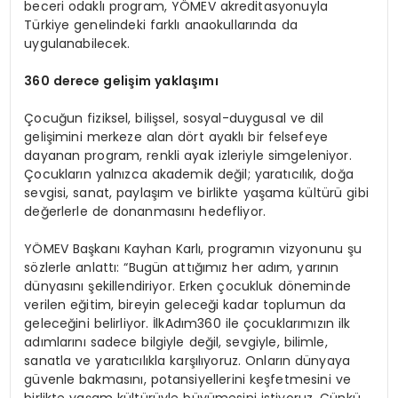
beceri odaklı program, YÖMEV akreditasyonuyla
Türkiye genelindeki farklı anaokullarında da
uygulanabilecek.
360 derece gelişim yaklaşımı
Çocuğun fiziksel, bilişsel, sosyal-duygusal ve dil
gelişimini merkeze alan dört ayaklı bir felsefeye
dayanan program, renkli ayak izleriyle simgeleniyor.
Çocukların yalnızca akademik değil; yaratıcılık, doğa
sevgisi, sanat, paylaşım ve birlikte yaşama kültürü gibi
değerlerle de donanmasını hedefliyor.
YÖMEV Başkanı Kayhan Karlı, programın vizyonunu şu
sözlerle anlattı: “Bugün attığımız her adım, yarının
dünyasını şekillendiriyor. Erken çocukluk döneminde
verilen eğitim, bireyin geleceği kadar toplumun da
geleceğini belirliyor. İlkAdım360 ile çocuklarımızın ilk
adımlarını sadece bilgiyle değil, sevgiyle, bilimle,
sanatla ve yaratıcılıkla karşılıyoruz. Onların dünyaya
güvenle bakmasını, potansiyellerini keşfetmesini ve
birlikte yaşam kültürüyle büyümesini istiyoruz. Çünkü