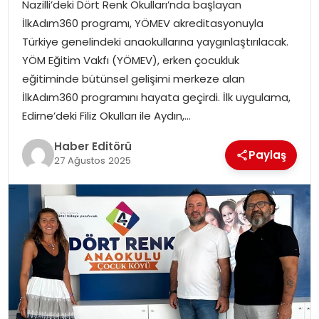
Nazilli’deki Dört Renk Okulları’nda başlayan
İlkAdım360 programı, YÖMEV akreditasyonuyla
SPOR
Türkiye genelindeki anaokullarına yaygınlaştırılacak.
YÖM Eğitim Vakfı (YÖMEV), erken çocukluk
YAŞAM
eğitiminde bütünsel gelişimi merkeze alan
İlkAdım360 programını hayata geçirdi. İlk uygulama,
Edirne’deki Filiz Okulları ile Aydın,…
Haber Editörü
Paylaş
27 Ağustos 2025