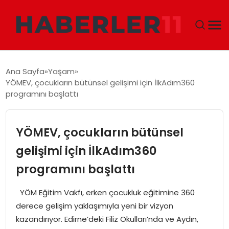
GÜNDEM
Ana Sayfa
Yaşam
YÖMEV, çocukların bütünsel gelişimi için İlkAdım360
DÜNYA
programını başlattı
EKONOMI
YÖMEV, çocukların bütünsel
SIYASET
gelişimi için İlkAdım360
programını başlattı
TEKNOLOJI
YÖM Eğitim Vakfı, erken çocukluk eğitimine 360
EĞITIM
derece gelişim yaklaşımıyla yeni bir vizyon
kazandırıyor. Edirne’deki Filiz Okulları’nda ve Aydın,
MAGAZIN