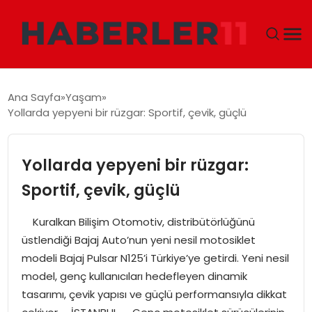
GÜNDEM
Ana Sayfa
Yaşam
Yollarda yepyeni bir rüzgar: Sportif, çevik, güçlü
DÜNYA
EKONOMI
Yollarda yepyeni bir rüzgar:
Sportif, çevik, güçlü
SIYASET
Kuralkan Bilişim Otomotiv, distribütörlüğünü
TEKNOLOJI
üstlendiği Bajaj Auto’nun yeni nesil motosiklet
modeli Bajaj Pulsar N125’i Türkiye’ye getirdi. Yeni nesil
EĞITIM
model, genç kullanıcıları hedefleyen dinamik
tasarımı, çevik yapısı ve güçlü performansıyla dikkat
MAGAZIN