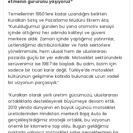
etmenin gururunu yaşıyoruz”
Temellerinin 1950’lere kadar uzandığını belirten
Kuralkan Satış ve Pazarlama Müdürü Ekrem Ata,
“Kurulduğumuz günden bu yana otomotiv sanayii
içinde attığımız her adımda kaliteyi ve güveni
merkeze aldık. Zaman içinde yaptığımız yatırımlar,
üstlendiğimiz distribütörlükler ve farklı sektörlere
yönelimimizle, hem ulusal hem de uluslararası
pazarda güçlü bir yer edindik. Motosiklet sektöründeki
serüvenimiz ise 1987’de başladı. Bu adım, bizim için
sadece bir ticari karar değil; Türkiye’de motosiklet
kültürünün gelişimine katkıda bulunacak uzun vadeli
bir vizyonun parçasıydı.”
“Kuralkan olarak yerli üretim gücümüzü, uluslararası
ortaklıklarla destekleyerek büyümeye devam ettik.
2013 yılında dünyanın en büyük üçüncü motosiklet
üreticilerinden Hindistan merkezli Bajaj Auto ile
gerçekleştirdiğimiz stratejik ortaklık, bu vizyonun
önemli bir kilometre taşı oldu. Bugün geldiğimiz
noktada yalnızca motosiklet satışı gerçekleştiren bir