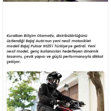
Kuralkan Bilişim Otomotiv,
distrib
üt
ö
rlüğünü
üstlendiği Bajaj Auto
’
nun yeni nesil motosiklet
modeli Bajaj Pulsar N125
’
i Türkiye
’
ye getirdi. Yeni
nesil model, genç kullanıcıları hedefleyen dinamik
tasarımı, çevik yapısı ve güçlü performansıyla dikkat
çekiyor.