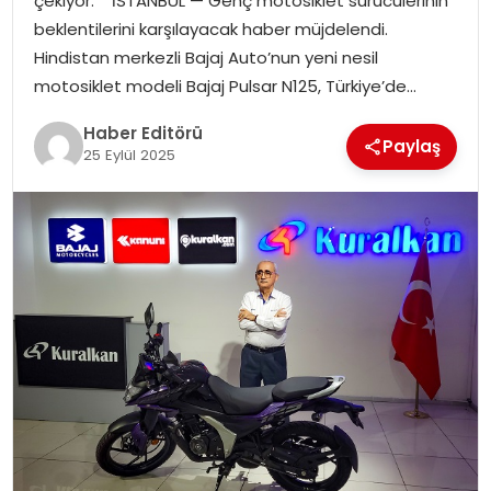
çekiyor. İSTANBUL — Genç motosiklet sürücülerinin
beklentilerini karşılayacak haber müjdelendi.
SPOR
Hindistan merkezli Bajaj Auto’nun yeni nesil
motosiklet modeli Bajaj Pulsar N125, Türkiye’de…
YAŞAM
Haber Editörü
Paylaş
25 Eylül 2025