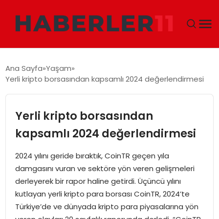
GÜNDEM
Ana Sayfa
Yaşam
Yerli kripto borsasından kapsamlı 2024 değerlendirmesi
DÜNYA
EKONOMI
Yerli kripto borsasından
kapsamlı 2024 değerlendirmesi
SIYASET
2024 yılını geride bıraktık, CoinTR geçen yıla
TEKNOLOJI
damgasını vuran ve sektöre yön veren gelişmeleri
derleyerek bir rapor haline getirdi. Üçüncü yılını
EĞITIM
kutlayan yerli kripto para borsası CoinTR, 2024’te
Türkiye’de ve dünyada kripto para piyasalarına yön
MAGAZIN