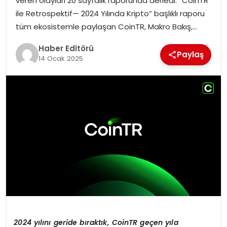
veren olayları 20 sayfalık raporunda derledi. “CoinTR
ile Retrospektif— 2024 Yılında Kripto” başlıklı raporu
SPOR
tüm ekosistemle paylaşan CoinTR, Makro Bakış,…
YAŞAM
Haber Editörü
Paylaş
14 Ocak 2025
2024 yı
l
ı
n
ı
geride b
ı
rakt
ı
k, CoinTR ge
ç
en y
ı
la