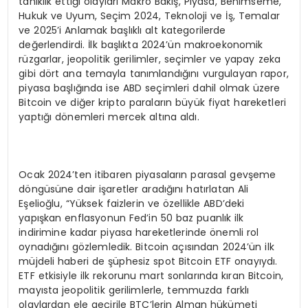
tanıklık ettiği olayları Makro Bakış, Piyasa, Benimseme,
Hukuk ve Uyum, Seçim 2024, Teknoloji ve İş, Temalar
ve 2025’i Anlamak başlıklı alt kategorilerde
değerlendirdi. İlk başlıkta 2024’ün makroekonomik
rüzgarlar, jeopolitik gerilimler, seçimler ve yapay zeka
gibi dört ana temayla tanımlandığını vurgulayan rapor,
piyasa başlığında ise ABD seçimleri dahil olmak üzere
Bitcoin ve diğer kripto paraların büyük fiyat hareketleri
yaptığı dönemleri mercek altına aldı.
Ocak 2024’ten itibaren piyasaların parasal gevşeme
döngüsüne dair işaretler aradığını hatırlatan Ali
Eşelioğlu, “Yüksek faizlerin ve özellikle ABD’deki
yapışkan enflasyonun Fed’in 50 baz puanlık ilk
indirimine kadar piyasa hareketlerinde önemli rol
oynadığını gözlemledik. Bitcoin açısından 2024’ün ilk
müjdeli haberi de şüphesiz spot Bitcoin ETF onayıydı.
ETF etkisiyle ilk rekorunu mart sonlarında kıran Bitcoin,
mayısta jeopolitik gerilimlerle, temmuzda farklı
olaylardan ele geçirile BTC’lerin Alman hükümeti