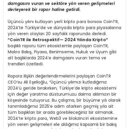
damgas
ı
n
ı
vuran ve sekt
ö
re y
ö
n veren geli
ş
meleri
derleyerek bir rapor haline getirdi.
Üçüncü yılını kutlayan yerli kripto para borsası CoinTR,
2024’te Türkiye’de ve dünyada kripto para piyasalarına
yön veren olayları 20 sayfalık raporunda derledi.
“
CoinTR ile Retrospektif
— 2024 Yı
l
ı
nda Kripto
”
başlıklı raporu tüm ekosistemle paylaşan CoinTR,
Makro Bakış, Piyasa, Benimseme, Hukuk ve Uyum gibi
alt başlıklarda 2024’e damgasını vuran tema ve
trendleri özetledi.
Rapora ilişkin değerlendirmelerini paylaşan CoinTR
CEO’su Ali Eşelioğlu, “Üçüncü yılımızı kutladığımız
2024’ü geride bırakırken, Türkiye’de kripto ekosistemi
için değer yaratma düsturumuzu daima aklımızın bir
köşesinde tutuyoruz. Bu çalışma, bir büyüme yılı olarak
tanımladığımız 2025’e adım atarken geçmiş yıla ait
tüm başlıkları bir arada görebileceğiniz bir almanak.
2024’te kripto para, Web3 ve blokzinciri ekosistemine
yön veren gelişmeleri ele aldığımız kapsamlı bir bakış