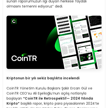
sunan raporumuzun ilgi duyan herkese faydalı
olmasını temenni ediyoruz” dedi.
Kriptonun bir y
ı
l
ı
sekiz ba
ş
l
ı
kta incelendi
CoinTR Yönetim Kurulu Başkanı Şakir Ercan Gül ve
CoinTR CEO’su Ali Eşelioğlu’nun açılış notlarıyla
başlayan
“
CoinTR ile Retrospektif
— 2024 Yı
l
ı
nda
Kripto
”
başlıklı rapor, kripto para piyasalarının 2024’te