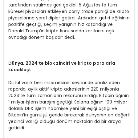
tarafından satılmas geri çekildi. 5 Ağustos’ta tüm
küresel piyasaları etkileyen carry trade paniği de kripto
piyasalarına yerel dipler getirdi. Ardından getiri eğrisinin
pozitife geçtiği, seçim yarışının hız kazandığı ve
Donald Trump’ın kripto konusunda kartlarını açık
oynadığı dönem başladı” dedi.
D
ü
nya, 2024
’
te blok zinciri ve kripto paralarla
kucakla
ş
t
ı
Dijital varlık benimsemesinin seyrini de analiz eden
raporda; aylık aktif kripto adreslerinin 220 milyonla
2024’te tüm zamanların rekorunu kırdığı, Bitcoin ağının
1 milyar işlem barajını geçtiği, Solana ağının 109 milyar
dolarlık DEX işlem hacmiyle yeni bir eşiği aştığı ve
Bitcoin’in gümüşü geride bırakarak dünyanın en değerli
yedinci varlığı olduğu dönüm noktaları da bir araya
getirildi.