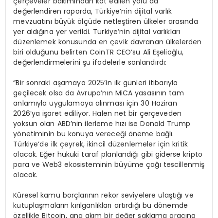
çerçeveler bakımından kat edilen yolu da
değerlendiren raporda, Türkiye’nin dijital varlık
mevzuatını büyük ölçüde netleştiren ülkeler arasında
yer aldığına yer verildi. Türkiye’nin dijital varlıkları
düzenlemek konusunda en çevik davranan ülkelerden
biri olduğunu belirten CoinTR CEO’su Ali Eşelioğlu,
değerlendirmelerini şu ifadelerle sonlandırdı:
“Bir sonraki aşamaya 2025’in ilk günleri itibarıyla
geçilecek olsa da Avrupa’nın MiCA yasasının tam
anlamıyla uygulamaya alınması için 30 Haziran
2026’ya işaret ediliyor. Halen net bir çerçeveden
yoksun olan ABD’nin ilerleme hızı ise Donald Trump
yönetiminin bu konuya vereceği öneme bağlı.
Türkiye’de ilk çeyrek, ikincil düzenlemeler için kritik
olacak. Eğer hukuki taraf planlandığı gibi giderse kripto
para ve Web3 ekosisteminin büyüme çağı tescillenmiş
olacak.
Küresel kamu borçlarının rekor seviyelere ulaştığı ve
kutuplaşmaların kırılganlıkları artırdığı bu dönemde
özellikle Bitcoin, ana akım bir değer saklama aracına