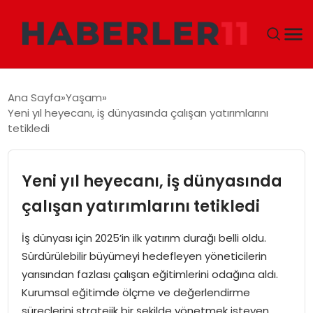
GÜNDEM
Ana Sayfa
Yaşam
Yeni yıl heyecanı, iş dünyasında çalışan yatırımlarını
DÜNYA
tetikledi
EKONOMI
Yeni yıl heyecanı, iş dünyasında
SIYASET
çalışan yatırımlarını tetikledi
TEKNOLOJI
İş dünyası için 2025’in ilk yatırım durağı belli oldu.
Sürdürülebilir büyümeyi hedefleyen yöneticilerin
EĞITIM
yarısından fazlası çalışan eğitimlerini odağına aldı.
Kurumsal eğitimde ölçme ve değerlendirme
MAGAZIN
süreçlerini stratejik bir şekilde yönetmek isteyen