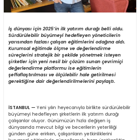
İş dünyası iç
in 2025
’
in ilk yatırı
m dura
ğı belli oldu.
Sürdürülebilir büyümeyi hedefleyen y
ö
neticilerin
yarısından fazlası çalışan eğitimlerini odağına aldı.
Kurumsal eğitimde
ö
lçme ve değerlendirme
süreçlerini stratejik bir şekilde y
ö
netmek isteyen
şirketler için yeni nesil bir çözüm sunan çevrimiç
i
de
ğerlendirme platformu ise eğitimlerin
şeffaflaştırılması
ve
ö
lçülebilir hale getirilmesi
gerektiğine dair değerlendirilmelerini paylaştı.
İSTANBUL
—
Yeni yılın heyecanıyla birlikte sürdürülebilir
büyümeyi hedefleyen şirketlerin ilk yatırım durağı
çalışanlar oluyor. Günümüzün hızla değişen iş
dünyasında mevcut bilgi ve becerilerin yeterliliği
günden güne erirken, çalışanların yetkinliklerini