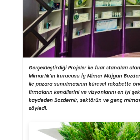
Ger
çekleştirdiği Projeler ile fuar standları al
Mimarlık’ın kurucusu İç Mimar Müjgan Bozdem
ile pazara sunulmasının küresel rekabette
ö
n
firmaların kendilerini ve vizyonlarını en iyi ş
kaydeden Bozdemir, sekt
ö
rün ve genç mimarl
s
ö
yledi.