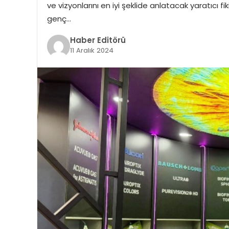
ve vizyonlarını en iyi şeklide anlatacak yaratıcı
genç…
Haber Editörü
11 Aralık 2024