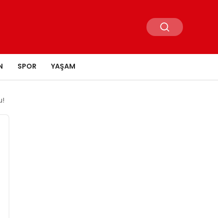
N
SPOR
YAŞAM
u!