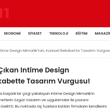
EKONOMI
SIYASET
TEKNOLOJI
EĞITIM
MAGAZI
 Intime Design Mimarlık’tan, Küresel Rekabette Tasarım Vurgus
 Çıkan Intime Design
ekabette Tasarım Vurgusu!
da başarılı bir çizgi yakalayan Intime Design Mimarlık’ın
metlerin özgün tasarım ve uygulamalar ile pazara
irtti. Bu noktada niş fuarlara katılan firmaların kendilerini