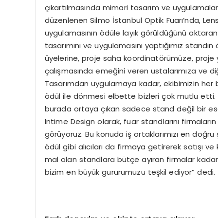
çıkartılmasında mimari tasarım ve uygulamaları
düzenlenen Silmo İstanbul Optik Fuarı’nda, Lens
uygulamasının ödüle layık görüldüğünü aktaran
tasarımını ve uygulamasını yaptığımız standın öd
üyelerine, proje saha koordinatörümüze, proj
çalışmasında emeğini veren ustalarımıza ve di
Tasarımdan uygulamaya kadar, ekibimizin her bi
ödül ile dönmesi elbette bizleri çok mutlu ett
burada ortaya çıkan sadece stand değil bir eser
Intime Design olarak, fuar standlarını firmaların
görüyoruz. Bu konuda iş ortaklarımızı en doğr
ödül gibi alıcıları da firmaya getirerek satışı v
mal olan standlara bütçe ayıran firmalar kadar 
bizim en büyük gururumuzu teşkil ediyor” dedi.