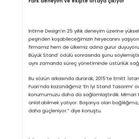
Fark deneyim ve ekipte ortaya çıkıyor
Intime Design’ın 25 yıllık deneyim üzerine yükse
peşinden koşabileceğimizin heyecanını yaşıyoru
firmamız hem de ülkemiz adına gurur duyuyorum.
Büyük Stand’ ödülü sonrasında şunu söylemişti
aynı zamanda süreç yönetiminde üstünlük sağl
Bu sözün arkasında durarak, 2015’te Emitt İstan
Fuarı’nda kazandığımız ‘En İyi Stand Tasarımı’ ö
konumumuzu daha da sağlamlaştırdık. Mimari tas
anlatabilmek yatıyor. Başarıya olan bağlılığımı
daha güçleniyor.” diye konuştu.