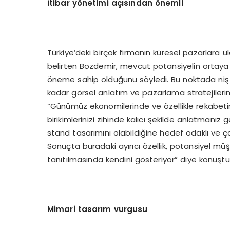
İtibar yönetimi açısından önemli
Türkiye’deki birçok firmanın küresel pazarlara u
belirten Bozdemir, mevcut potansiyelin ortaya 
öneme sahip olduğunu söyledi. Bu noktada niş f
kadar görsel anlatım ve pazarlama stratejiler
“Günümüz ekonomilerinde ve özellikle rekabetin
birikimlerinizi zihinde kalıcı şekilde anlatmanız
stand tasarımını olabildiğine hedef odaklı ve 
Sonuçta buradaki ayırıcı özellik, potansiyel müşt
tanıtılmasında kendini gösteriyor” diye konuştu
Mimari tasarım vurgusu