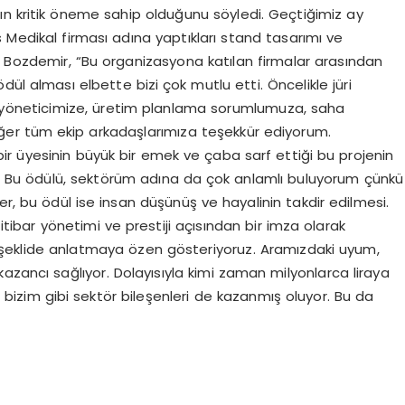
n kritik öneme sahip olduğunu söyledi. Geçtiğimiz ay
 Medikal firması adına yaptıkları stand tasarımı ve
 Bozdemir, “Bu organizasyona katılan firmalar arasından
ül alması elbette bizi çok mutlu etti. Öncelikle jüri
e yöneticimize, üretim planlama sorumlumuza, saha
ğer tüm ekip arkadaşlarımıza teşekkür ediyorum.
r üyesinin büyük bir emek ve çaba sarf ettiği bu projenin
i. Bu ödülü, sektörüm adına da çok anlamlı buluyorum çünkü
, bu ödül ise insan düşünüş ve hayalinin takdir edilmesi.
 itibar yönetimi ve prestiji açısından bir imza olarak
u şeklide anlatmaya özen gösteriyoruz. Aramızdaki uyum,
e kazancı sağlıyor. Dolayısıyla kimi zaman milyonlarca liraya
bizim gibi sektör bileşenleri de kazanmış oluyor. Bu da