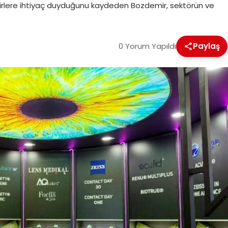
 fikirlere ihtiyaç duyduğunu kaydeden Bozdemir, sektörün ve
0 Yorum Yapıldı
Paylaş