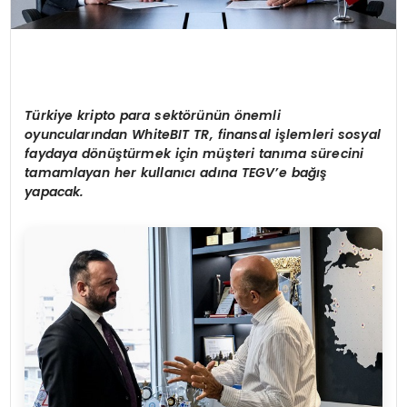
Türkiye kripto para sekt
ö
rünün
ö
nemli
oyuncuları
ndan WhiteBIT TR, finansal i
şlemleri sosyal
faydaya d
ö
nüştürmek iç
in
m
üşteri tanıma sürecini
tamamlayan her kullanıcı adı
na TEGV’e
bağış
yapacak.