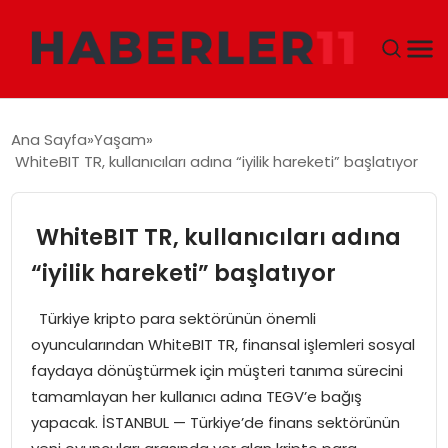
GÜNDEM
Ana Sayfa
Yaşam
WhiteBIT TR, kullanıcıları adına “iyilik hareketi” başlatıyor
DÜNYA
EKONOMI
WhiteBIT TR, kullanıcıları adına
“iyilik hareketi” başlatıyor
SIYASET
Türkiye kripto para sektörünün önemli
TEKNOLOJI
oyuncularından WhiteBIT TR, finansal işlemleri sosyal
faydaya dönüştürmek için müşteri tanıma sürecini
EĞITIM
tamamlayan her kullanıcı adına TEGV’e bağış
yapacak. İSTANBUL — Türkiye’de finans sektörünün
MAGAZIN