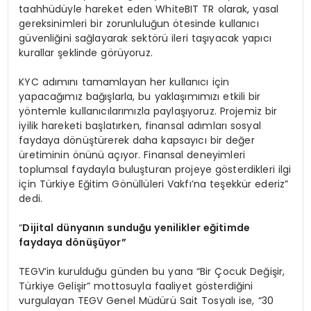
taahhüdüyle hareket eden WhiteBIT TR olarak, yasal
gereksinimleri bir zorunluluğun ötesinde kullanıcı
güvenliğini sağlayarak sektörü ileri taşıyacak yapıcı
kurallar şeklinde görüyoruz.
KYC adımını tamamlayan her kullanıcı için
yapacağımız bağışlarla, bu yaklaşımımızı etkili bir
yöntemle kullanıcılarımızla paylaşıyoruz. Projemiz bir
iyilik hareketi başlatırken, finansal adımları sosyal
faydaya dönüştürerek daha kapsayıcı bir değer
üretiminin önünü açıyor. Finansal deneyimleri
toplumsal faydayla buluşturan projeye gösterdikleri ilgi
için Türkiye Eğitim Gönüllüleri Vakfı’na teşekkür ederiz”
dedi.
“
Dijital dünyanın sunduğu yenilikler eğitimde
faydaya d
ö
nüşüyor”
TEGV’in kurulduğu günden bu yana “Bir Çocuk Değişir,
Türkiye Gelişir” mottosuyla faaliyet gösterdiğini
vurgulayan TEGV Genel Müdürü Sait Tosyalı ise, “30