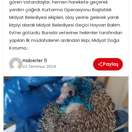
gören vatandaşlar, hemen harekete geçerek
yardım çağırdı. Kurtarma Operasyonu Başlatıldı
SPOR
Midyat Belediyesi ekipleri, olay yerine gelerek yaralı
kirpiyi alarak Midyat Belediyesi Geçici Hayvan Bakım
YAŞAM
Evi’ne götürdü. Burada veteriner hekimler tarafından
yapılan ilk müdahalenin ardından kirpi, Midyat Doğa
Koruma…
Haberler 11
Paylaş
22 Temmuz 2024