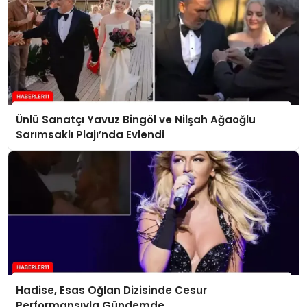
Ünlü Sanatçı Yavuz Bingöl ve Nilşah Ağaoğlu
Sarımsaklı Plajı’nda Evlendi
Hadise, Esas Oğlan Dizisinde Cesur
Performansıyla Gündemde