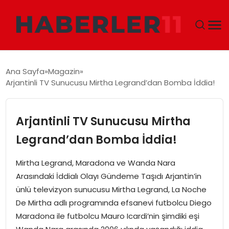
GÜNDEM
Ana Sayfa
Magazin
Arjantinli TV Sunucusu Mirtha Legrand’dan Bomba İddia!
DÜNYA
EKONOMI
Arjantinli TV Sunucusu Mirtha
Legrand’dan Bomba İddia!
SIYASET
Mirtha Legrand, Maradona ve Wanda Nara
TEKNOLOJI
Arasındaki İddialı Olayı Gündeme Taşıdı Arjantin’in
ünlü televizyon sunucusu Mirtha Legrand, La Noche
EĞITIM
De Mirtha adlı programında efsanevi futbolcu Diego
Maradona ile futbolcu Mauro Icardi’nin şimdiki eşi
MAGAZIN