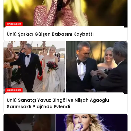
Ünlü Şarkıcı Gülşen Babasını Kaybetti
Ünlü Sanatçı Yavuz Bingöl ve Nilşah Ağaoğlu
Sarımsaklı Plajı’nda Evlendi