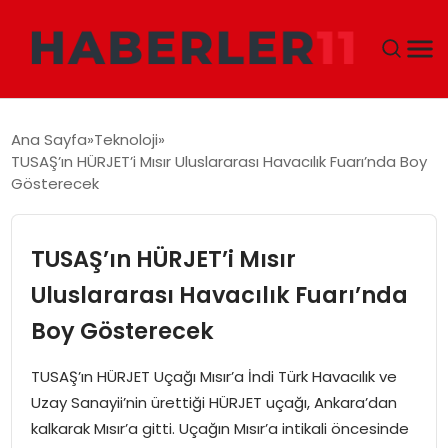
GÜNDEM
Ana Sayfa
Teknoloji
TUSAŞ’ın HÜRJET’i Mısır Uluslararası Havacılık Fuarı’nda Boy
DÜNYA
Gösterecek
EKONOMI
TUSAŞ’ın HÜRJET’i Mısır
SIYASET
Uluslararası Havacılık Fuarı’nda
Boy Gösterecek
TEKNOLOJI
TUSAŞ’ın HÜRJET Uçağı Mısır’a İndi Türk Havacılık ve
EĞITIM
Uzay Sanayii’nin ürettiği HÜRJET uçağı, Ankara’dan
kalkarak Mısır’a gitti. Uçağın Mısır’a intikali öncesinde
MAGAZIN