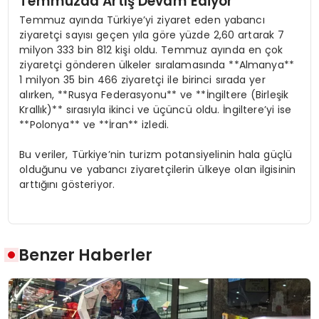
Temmuzda Artış Devam Ediyor
Temmuz ayında Türkiye’yi ziyaret eden yabancı
ziyaretçi sayısı geçen yıla göre yüzde 2,60 artarak 7
milyon 333 bin 812 kişi oldu. Temmuz ayında en çok
ziyaretçi gönderen ülkeler sıralamasında **Almanya**
1 milyon 35 bin 466 ziyaretçi ile birinci sırada yer
alırken, **Rusya Federasyonu** ve **İngiltere (Birleşik
Krallık)** sırasıyla ikinci ve üçüncü oldu. İngiltere’yi ise
**Polonya** ve **İran** izledi.
Bu veriler, Türkiye’nin turizm potansiyelinin hala güçlü
olduğunu ve yabancı ziyaretçilerin ülkeye olan ilgisinin
arttığını gösteriyor.
Benzer Haberler