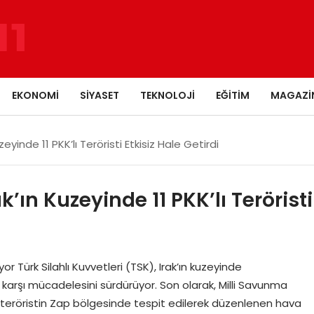
EKONOMI
SIYASET
TEKNOLOJI
EĞITIM
MAGAZI
uzeyinde 11 PKK’lı Teröristi Etkisiz Hale Getirdi
ak’ın Kuzeyinde 11 PKK’lı Teröristi
Türk Silahlı Kuvvetleri (TSK), Irak’ın kuzeyinde
e karşı mücadelesini sürdürüyor. Son olarak, Milli Savunma
lı teröristin Zap bölgesinde tespit edilerek düzenlenen hava