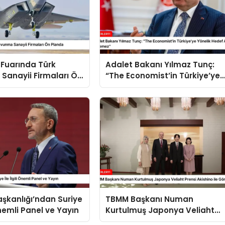
 Fuarında Türk
Adalet Bakanı Yılmaz Tunç:
Sanayii Firmaları Ön
“The Economist’in Türkiye’ye
Yönelik Hedef Alması Kabul
Edilemez”
Başkanlığı’ndan Suriye
TBMM Başkanı Numan
 Önemli Panel ve Yayın
Kurtulmuş Japonya Veliaht
Prensi Akishino ile Görüştü