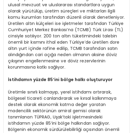
ulusal mevzuat ve uluslararası standartlara uygun
olarak yürütülüp, üretim süreçleri ve miktarları ilgili
kamu kurumları tarafından düzenli olarak denetleniyor.
Üretilen altın külçeleri ise işletmeler tarafından Türkiye
Cumhuriyet Merkez Bankası’na (TCMB) Türk Lirası (TL)
cinsiyle satılıyor. 200 ton altın tüketimindeki talebin
önemli bir kısmını ithal eden Türkiye’de üretilen dore
altın yurt içinde rafine edilip, TCMB tarafından satın
alındığından cari açığa neden olmanın aksine döviz
çıkışının engellenmesine ve döviz rezervlerinin
korunmasına katkı sağlıyor.
İstihdamın yüzde 85
’
ini b
ö
lge halkı oluşturuyor
Üretimle sınırlı kalmayıp, yerel istihdamı artırarak,
bölgesel ticareti canlandırarak ve kırsal kalkınmaya
destek olarak ekonomik katma değer yaratan
madencilik sektörünün amiral gemisi olarak
tanımlanan TÜPRAG, Uşak’taki işletmesindeki
istihdamın yüzde 85’ini bölge halkından sağlıyor.
Bölgenin ekonomik sürdürülebilirliği açısından önemli