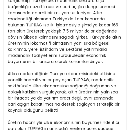
karşılandığı Türkiye’de, madencilik sektörü dışa
bağımlılığın azaltılması ve cari açığın dengelenmesi
konusunda önemli bir misyon üstleniyor. Altın
madenciliği alanında Türkiye’de lider konumda
bulunan TÜPRAG ise iki işletmesiyle şimdiye kadar 165
ton altın üreterek yaklaşık 7.5 milyar dolar değerinde
dövizin ülkede kalmasını sağladı. Şirket, Türkiye’de altın
üretiminin lokomotifi olmasının yanı sıra bölgesel
kalkınma, yerel istihdam ve sektörel yatırımlarla
madencilik faaliyetlerini sürdürülebilir ekonomik
büyümenin bir unsuru olarak konumlandırıyor.
Altın madenciliğinin Türkiye ekonomisindeki etkisine
yönelik önemli veriler paylaşan TÜPRAG, madencilik
sektörünün ülke ekonomisine sağladığı doğrudan ve
dolaylı katkıları vurgulayarak, altın üretiminin yalnızca
bir ihracat ya da yatırım aracı değil, aynı zamanda
cari açığın kapatılmasına destek sağlayan stratejik bir
kaynak olduğunu belirtti.
Üretim hacmiyle ülke ekonomisinin büyümesinde itici
güç olan TÜPRAG’ın açıkladığı verilere göre, sadece