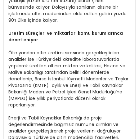
yaklaşık yüzde 10’u net kazanç olarak şirket
bünyesinde kalıyor. Dolayısıyla sanılanın aksine bir
işletmede altın madeninden elde edilen gelirin yüzde
90’ı ülke içinde kalıyor.
Ü
retim süreçleri ve miktarları kamu kurumlarınca
denetleniyor
Öte yandan altın üretimi sırasında gerçekleştirilen
analizler ise Türkiye’deki akredite laboratuvarlarda
yapılarak üretilen altının miktarı ve kalitesi, Hazine ve
Maliye Bakanlığı tarafından belirli dönemlerde
denetlenip, Borsa İstanbul Kıymetli Madenler ve Taşlar
Piyasasına (KMTP) aylık ve Enerji ve Tabii Kaynaklar
Bakanlığı Maden ve Petrol İşleri Genel Müdürlüğü’ne
(MAPEG) ise yıllık periyotlarda düzenli olarak
raporlanıyor.
Enerji ve Tabii Kaynaklar Bakanlığı da proje
değerlendirmesinde bağımsız numune alımları ve
analizler gerçekleştirerek proje verilerini doğruluyor.
Dolayısıyla Türkiye’de altın madenciliği faaliyetleri,