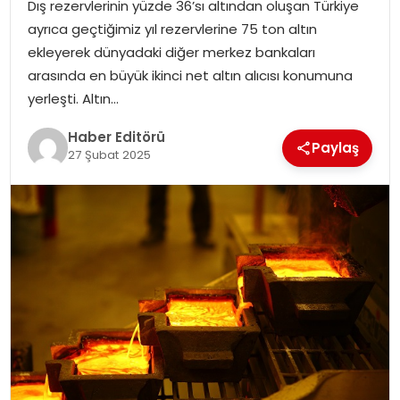
Dış rezervlerinin yüzde 36’sı altından oluşan Türkiye
ayrıca geçtiğimiz yıl rezervlerine 75 ton altın
SPOR
ekleyerek dünyadaki diğer merkez bankaları
arasında en büyük ikinci net altın alıcısı konumuna
YAŞAM
yerleşti. Altın…
Haber Editörü
Paylaş
27 Şubat 2025