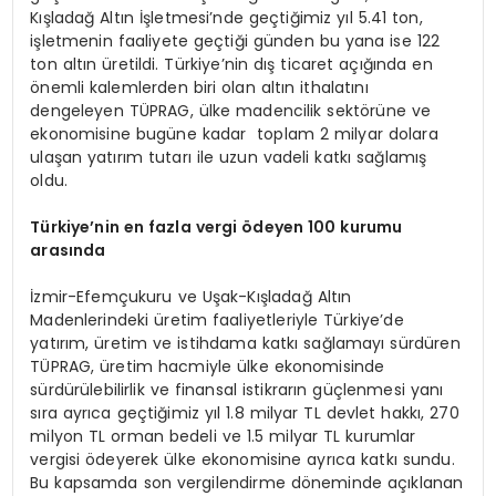
Kışladağ Altın İşletmesi’nde geçtiğimiz yıl 5.41 ton,
işletmenin faaliyete geçtiği günden bu yana ise 122
ton altın üretildi. Türkiye’nin dış ticaret açığında en
önemli kalemlerden biri olan altın ithalatını
dengeleyen TÜPRAG, ülke madencilik sektörüne ve
ekonomisine bugüne kadar toplam 2 milyar dolara
ulaşan yatırım tutarı ile uzun vadeli katkı sağlamış
oldu.
Türkiye
’
nin en fazla vergi
ö
deyen 100 kurumu
arasında
İzmir-Efemçukuru ve Uşak-Kışladağ Altın
Madenlerindeki üretim faaliyetleriyle Türkiye’de
yatırım, üretim ve istihdama katkı sağlamayı sürdüren
TÜPRAG, üretim hacmiyle ülke ekonomisinde
sürdürülebilirlik ve finansal istikrarın güçlenmesi yanı
sıra ayrıca geçtiğimiz yıl 1.8 milyar TL devlet hakkı, 270
milyon TL orman bedeli ve 1.5 milyar TL kurumlar
vergisi ödeyerek ülke ekonomisine ayrıca katkı sundu.
Bu kapsamda son vergilendirme döneminde açıklanan