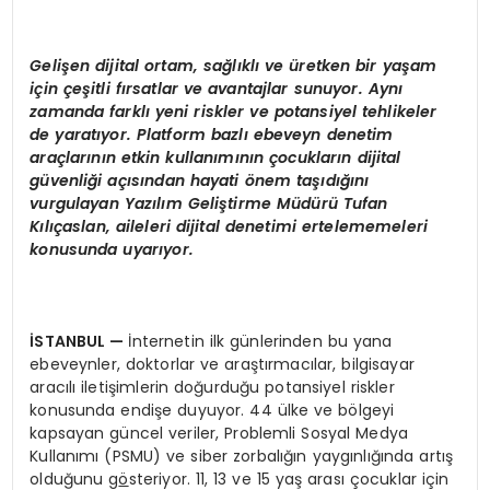
Gelişen dijital ortam, sağlıklı
ve
üretken bir yaşam
için çeşitli fırsatlar ve avantajlar sunuyor. Aynı
zamanda farklı yeni riskler ve potansiyel tehlikeler
de yaratıyor. Platform bazlı ebeveyn denetim
araçlarının etkin kullanımının çocukların dijital
güvenliği açısından hayati
ö
nem taşıdığını
vurgulayan Yazılı
m Geli
ştirme Müdürü Tufan
Kılıçaslan, aileleri dijital denetimi ertelememeleri
konusunda uyarıyor.
İSTANBUL
—
İnternetin ilk günlerinden bu yana
ebeveynler, doktorlar ve araştırmacılar, bilgisayar
aracılı iletişimlerin doğurduğu potansiyel riskler
konusunda endişe duyuyor. 44 ülke ve bölgeyi
kapsayan güncel veriler, Problemli Sosyal Medya
Kullanımı (PSMU) ve siber zorbalığın yaygınlığında artış
olduğunu g
ö
steriyor. 11, 13 ve 15 yaş arası çocuklar için