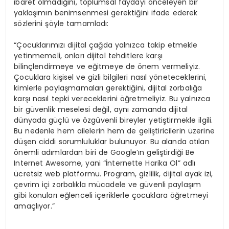
ibaret olmadığını, toplumsal faydayı önceleyen bir
yaklaşımın benimsenmesi gerektiğini ifade ederek
sözlerini şöyle tamamladı:
“Çocuklarımızı dijital çağda yalnızca takip etmekle
yetinmemeli, onları dijital tehditlere karşı
bilinçlendirmeye ve eğitmeye de önem vermeliyiz.
Çocuklara kişisel ve gizli bilgileri nasıl yöneteceklerini,
kimlerle paylaşmamaları gerektiğini, dijital zorbalığa
karşı nasıl tepki vereceklerini öğretmeliyiz. Bu yalnızca
bir güvenlik meselesi değil, aynı zamanda dijital
dünyada güçlü ve özgüvenli bireyler yetiştirmekle ilgili.
Bu nedenle hem ailelerin hem de geliştiricilerin üzerine
düşen ciddi sorumluluklar bulunuyor. Bu alanda atılan
önemli adımlardan biri de Google’ın geliştirdiği Be
Internet Awesome, yani “İnternette Harika Ol” adlı
ücretsiz web platformu. Program, gizlilik, dijital ayak izi,
çevrim içi zorbalıkla mücadele ve güvenli paylaşım
gibi konuları eğlenceli içeriklerle çocuklara öğretmeyi
amaçlıyor.”