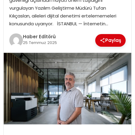
güvenliği açısından hayati önem taşıdığını
vurgulayan Yazılım Geliştirme Müdürü Tufan
SPOR
Kılıçaslan, aileleri dijital denetimi ertelememeleri
konusunda uyarıyor. İSTANBUL — İnternetin…
YAŞAM
Haber Editörü
Paylaş
25 Temmuz 2025