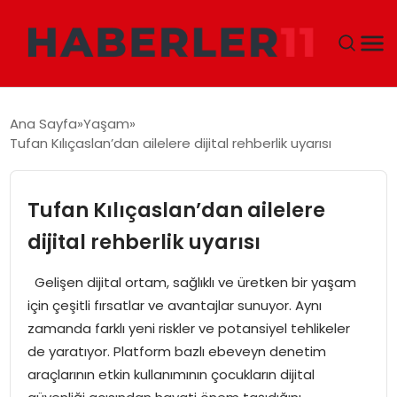
GÜNDEM
Ana Sayfa
Yaşam
Tufan Kılıçaslan’dan ailelere dijital rehberlik uyarısı
DÜNYA
EKONOMI
Tufan Kılıçaslan’dan ailelere
dijital rehberlik uyarısı
SIYASET
Gelişen dijital ortam, sağlıklı ve üretken bir yaşam
TEKNOLOJI
için çeşitli fırsatlar ve avantajlar sunuyor. Aynı
zamanda farklı yeni riskler ve potansiyel tehlikeler
EĞITIM
de yaratıyor. Platform bazlı ebeveyn denetim
araçlarının etkin kullanımının çocukların dijital
MAGAZIN