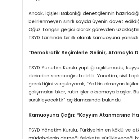
Ancak, İçişleri Bakanlığı denetçilerinin hazırlad
belirlenmeyen sınırlı sayıda üyenin davet edild
Oğuz Tongsir geçici olarak görevden uzaklaştırı
TSYD tarihinde bir ilk olarak kamuoyuna yansıdı
“Demokratik Seçimlerle Gelinir, Atamayla D
TSYD Yönetim Kurulu yaptığı açıklamada, kayyum
derinden sarsacağını belirtti. Yönetim, sivil to
gerektiğini vurgulayarak, “Yetkin olmayan kişiler
çalışmaları tıkar, rutin işler aksamaya başlar.
sürükleyecektir” açıklamasında bulundu.
Kamuoyuna Çağrı: “Kayyım Atanmasına Hay
TSYD Yönetim Kurulu, Türkiye’nin en köklü ve et
müdahalenin derneği felakete sürükleyeceği ko