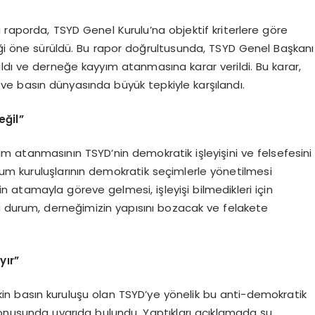
ığı raporda, TSYD Genel Kurulu’na objektif kriterlere göre
iği öne sürüldü. Bu rapor doğrultusunda, TSYD Genel Başkanı
ldı ve derneğe kayyım atanmasına karar verildi. Bu karar,
 ve basın dünyasında büyük tepkiyle karşılandı.
eğil”
 atanmasının TSYD’nin demokratik işleyişini ve felsefesini
plum kuruluşlarının demokratik seçimlerle yönetilmesi
in atamayla göreve gelmesi, işleyişi bilmedikleri için
 Bu durum, derneğimizin yapısını bozacak ve felakete
ır”
kin basın kuruluşu olan TSYD’ye yönelik bu anti-demokratik
nusunda uyarıda bulundu. Yaptıkları açıklamada şu