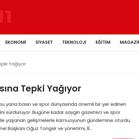
EKONOMI
SIYASET
TEKNOLOJI
EĞITIM
MAGAZI
pki Yağıyor
ına Tepki Yağıyor
 bu yana basın ve spor dünyasında önemli bir yer edinen
lerini sürdürüyor. Bugüne kadar saygın gazeteci ve spor
emde yaşanan gelişmelerle kamuoyunun gündemine oturdu.
el Başkanı Oğuz Tongsir ve yönetimi, 8…