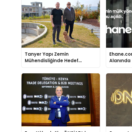
Tanyer Yapı Zemin
Ehane.co
Mühendisliğinde Hedef
Alanında T
Büyüttü
Gerçekleş