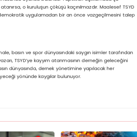
ım atanırsa, o kuruluşun çöküşü kaçınılmazdır. Maalesef TSYD
nti-demokratik uygulamadan bir an önce vazgeçilmesini talep
hale, basın ve spor dünyasındaki saygın isimler tarafından
r yazarı, TSYD’ye kayyım atanmasının derneğin geleceğini
 Basın dünyasında, dernek yönetimine yapılacak her
yeceği yönünde kaygılar bulunuyor.