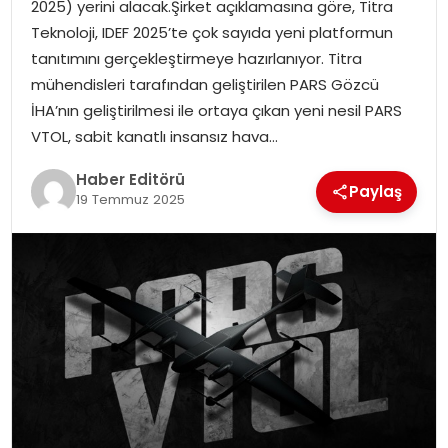
2025) yerini alacak.Şirket açıklamasına göre, Titra
Teknoloji, IDEF 2025’te çok sayıda yeni platformun
SPOR
tanıtımını gerçekleştirmeye hazırlanıyor. Titra
mühendisleri tarafından geliştirilen PARS Gözcü
YAŞAM
İHA’nın geliştirilmesi ile ortaya çıkan yeni nesil PARS
VTOL, sabit kanatlı insansız hava…
Haber Editörü
Paylaş
19 Temmuz 2025