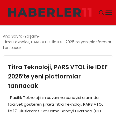
GÜNDEM
Ana Sayfa
Yaşam
Titra Teknoloji, PARS VTOL ile IDEF 2025’te yeni platformlar
DÜNYA
tanıtacak
EKONOMI
Titra Teknoloji, PARS VTOL ile IDEF
SIYASET
2025’te yeni platformlar
tanıtacak
TEKNOLOJI
Pasifik Teknoloji’nin savunma sanayisi alanında
EĞITIM
faaliyet gösteren şirketi Titra Teknoloji, PARS VTOL
ile 17. Uluslararası Savunma Sanayii Fuarı’nda (IDEF
MAGAZIN