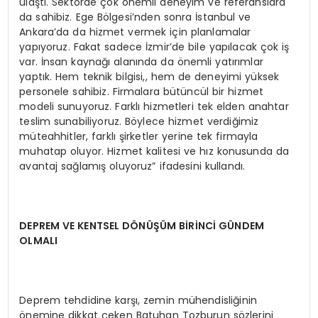
ulaştı. Sektörde çok önemli deneyim ve referanslara
da sahibiz. Ege Bölgesi’nden sonra İstanbul ve
Ankara’da da hizmet vermek için planlamalar
yapıyoruz. Fakat sadece İzmir’de bile yapılacak çok iş
var. İnsan kaynağı alanında da önemli yatırımlar
yaptık. Hem teknik bilgisi,, hem de deneyimi yüksek
personele sahibiz. Firmalara bütüncül bir hizmet
modeli sunuyoruz. Farklı hizmetleri tek elden anahtar
teslim sunabiliyoruz. Böylece hizmet verdiğimiz
müteahhitler, farklı şirketler yerine tek firmayla
muhatap oluyor. Hizmet kalitesi ve hız konusunda da
avantaj sağlamış oluyoruz” ifadesini kullandı.
DEPREM VE KENTSEL DÖNÜŞÜM BİRİNCİ GÜNDEM
OLMALI
Deprem tehdidine karşı, zemin mühendisliğinin
önemine dikkat çeken Batuhan Tozburun sözlerini