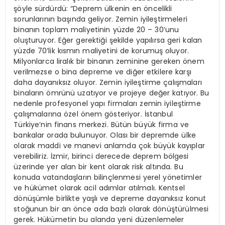
şöyle sürdürdü: “Deprem ülkenin en öncelikli
sorunlarının başında geliyor. Zemin iyileştirmeleri
binanın toplam maliyetinin yüzde 20 – 30’unu
oluşturuyor. Eğer gerektiği şekilde yapılırsa geri kalan
yüzde 70’lik kısmın maliyetini de korumuş oluyor.
Milyonlarca liralık bir binanın zeminine gereken önem
verilmezse o bina depreme ve diğer etkilere karşı
daha dayanıksız oluyor. Zemin iyileştirme çalışmaları
binaların ömrünü uzatıyor ve projeye değer katıyor. Bu
nedenle profesyonel yapı firmaları zemin iyileştirme
çalışmalarına özel önem gösteriyor. İstanbul
Türkiye’nin finans merkezi. Bütün büyük firma ve
bankalar orada bulunuyor. Olası bir depremde ülke
olarak maddi ve manevi anlamda çok büyük kayıplar
verebiliriz. İzmir, birinci derecede deprem bölgesi
üzerinde yer alan bir kent olarak risk altında. Bu
konuda vatandaşların bilinçlenmesi yerel yönetimler
ve hükümet olarak acil adımlar atılmalı. Kentsel
dönüşümle birlikte yaşlı ve depreme dayanıksız konut
stoğunun bir an önce ada bazlı olarak dönüştürülmesi
gerek. Hükümetin bu alanda yeni düzenlemeler