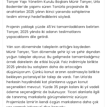
Tanyer Yapı Yönetim Kurulu Başkanı Münir Tanyer, Urla
Bademler’de yapımı süren TanUrla projesinde ilk
anahtarları 2025 yılının ikinci yarısında sahiplerine
teslim etmeyi hedeflediklerini söyledi.
Projenin yaklaşık yüzde 45’ini tamamladıklarını belirten
Tanyer, 2025 yılında iki adanın teslimatlarını
yapacaklarını dile getirdi.
Yılın son döneminde taleplerin arttığını kaydeden
Münir Tanyer, “Son dönemde şehir içi ve şehir dışından
yoğun talepler alıyoruz. Bu gelişmede tamamladığımız
örnek dairelerin de etkisi büyük. Faiz indirimiyle birlikte
2025 yılında bu satışların daha da artacağını
düşünüyorum. Çünkü konut arzının azalmasıyla birlikte
bekleyen potansiyel bir talep de vardı. Tan Urla’da
herkesin hayalindeki kat planlarına uygun konut
seçenekleri mevcut. Yüzde 35 peşin kalanı iki yıl vadeli
ödeme seçeneğimiz de bulunuyor. Ticari alanlarla ilgili
de tanınmış markalarla görüşmelerimiz sürüyor.
Projemizde İzmir’in kendi özgün markalarına daha çok