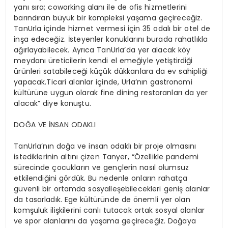
yanı sıra; coworking alanı ile de ofis hizmetlerini
barındıran büyük bir kompleksi yaşama geçireceğiz.
TanUrla içinde hizmet vermesi için 35 odalı bir otel de
inşa edeceğiz. İsteyenler konuklarını burada rahatlıkla
ağırlayabilecek. Ayrıca TanUrla’da yer alacak köy
meydanı üreticilerin kendi el emeğiyle yetiştirdiği
ürünleri satabileceği küçük dükkanlara da ev sahipliği
yapacak.Ticari alanlar içinde, Urla’nın gastronomi
kültürüne uygun olarak fine dining restoranları da yer
alacak” diye konuştu.
DOĞA VE İNSAN ODAKLI
TanUrla’nın doğa ve insan odaklı bir proje olmasını
istediklerinin altını çizen Tanyer, “Özellikle pandemi
sürecinde çocukların ve gençlerin nasıl olumsuz
etkilendiğini gördük. Bu nedenle onların rahatça
güvenli bir ortamda sosyalleşebilecekleri geniş alanlar
da tasarladık. Ege kültüründe de önemli yer olan
komşuluk ilişkilerini canlı tutacak ortak sosyal alanlar
ve spor alanlarını da yaşama geçireceğiz. Doğaya