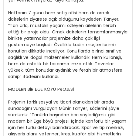
yer vermek istiyoruz” diye konuştu.
Haftanın 7 günü hem satış ofisi hem de örnek
dairelerin ziyarete açık olduğunu kaydeden Tanyer,
“Tan Urla, müstakil yaşamı özleyen ailelerin tercih
ettiği bir proje oldu. Örnek dairelerin tamamlanmasıyla
birlikte yatırımcılar projemize daha çok ilgi
göstermeye başladı. Özellikle kadın müşterilerimiz
konutları dikkatle inceliyor. Konutlarda birinci sınıf ve
sağlıklı ve doğal malzemeler kullandık. Hem kullanışlı,
hem de estetik bir tasarıma imza attık. Tavanlar
yüksek, tüm konutlar aydınlık ve ferah bir atmosfere
sahip” ifadesini kullandı.
MODERN BİR EGE KÖYÜ PROJESİ
Projenin farklı sosyal ve ticari olanakları bir arada
sunacağını vurgulayan Münir Tanyer, sözlerini şöyle
sürdürdü: “TanUrla başından beri söylediğimiz gibi
modern bir Ege köyü projesi. İçinde konforlu bir yaşam
için her türlü detayı barındıracak. Spor ve tıp merkezi,
alışveriş alanı, veteriner, kreş, kuaför gibi hizmetlerin