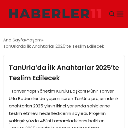
GÜNDEM
Ana Sayfa
Yaşam
TanUrla’da İlk Anahtarlar 2025’te Teslim Edilecek
DÜNYA
EKONOMI
TanUrla’da İlk Anahtarlar 2025’te
Teslim Edilecek
SIYASET
Tanyer Yapı Yönetim Kurulu Başkanı Münir Tanyer,
TEKNOLOJI
Urla Bademler’de yapımı süren TanUrla projesinde ilk
anahtarları 2025 yılının ikinci yarısında sahiplerine
EĞITIM
teslim etmeyi hedeflediklerini söyledi. Projenin
yaklaşık yüzde 45’ini tamamladıklarını belirten
MAGAZIN