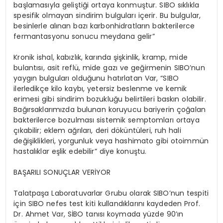
başlamasıyla geliştiği ortaya konmuştur. SIBO sıklıkla
spesifik olmayan sindirim bulguları içerir. Bu bulgular,
besinlerle alınan bazı karbonhidratların bakterilerce
fermantasyonu sonucu meydana gelir”
Kronik ishal, kabızlık, karında şişkinlik, kramp, mide
bulantısı, asit reflü, mide gazı ve geğirmenin SIBO’nun
yaygın bulguları olduğunu hatırlatan Var, “SIBO
ilerledikçe kilo kaybı, yetersiz beslenme ve kemik
erimesi gibi sindirim bozukluğu belirtileri baskın olabilir.
Bağırsaklarımızda bulunan koruyucu bariyerin çoğalan
bakterilerce bozulması sistemik semptomları ortaya
çıkabilir; eklem ağrıları, deri döküntüleri, ruh hali
değişiklikleri, yorgunluk veya hashimato gibi otoimmün
hastalıklar eşlik edebilir” diye konuştu.
BAŞARILI SONUÇLAR VERİYOR
Talatpaşa Laboratuvarlar Grubu olarak SIBO’nun tespiti
için SIBO nefes test kiti kullandıklarını kaydeden Prof.
Dr. Ahmet Var, SİBO tanısı koymada yüzde 90’ın