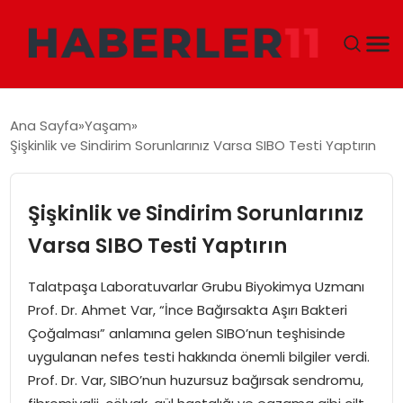
GÜNDEM
Ana Sayfa
Yaşam
Şişkinlik ve Sindirim Sorunlarınız Varsa SIBO Testi Yaptırın
DÜNYA
EKONOMI
Şişkinlik ve Sindirim Sorunlarınız
Varsa SIBO Testi Yaptırın
SIYASET
Talatpaşa Laboratuvarlar Grubu Biyokimya Uzmanı
TEKNOLOJI
Prof. Dr. Ahmet Var, “İnce Bağırsakta Aşırı Bakteri
Çoğalması” anlamına gelen SIBO’nun teşhisinde
EĞITIM
uygulanan nefes testi hakkında önemli bilgiler verdi.
Prof. Dr. Var, SIBO’nun huzursuz bağırsak sendromu,
MAGAZIN