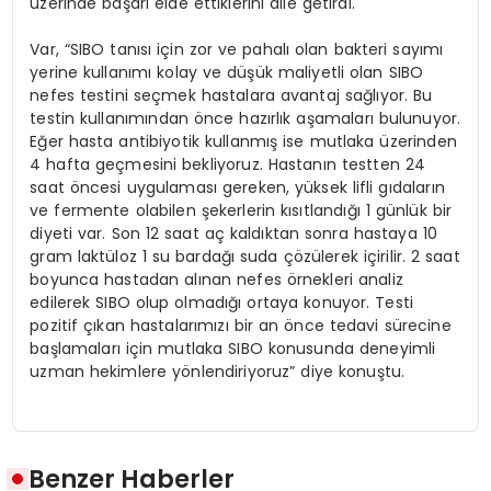
üzerinde başarı elde ettiklerini dile getirdi.
Var, “SIBO tanısı için zor ve pahalı olan bakteri sayımı
yerine kullanımı kolay ve düşük maliyetli olan SIBO
nefes testini seçmek hastalara avantaj sağlıyor. Bu
testin kullanımından önce hazırlık aşamaları bulunuyor.
Eğer hasta antibiyotik kullanmış ise mutlaka üzerinden
4 hafta geçmesini bekliyoruz. Hastanın testten 24
saat öncesi uygulaması gereken, yüksek lifli gıdaların
ve fermente olabilen şekerlerin kısıtlandığı 1 günlük bir
diyeti var. Son 12 saat aç kaldıktan sonra hastaya 10
gram laktüloz 1 su bardağı suda çözülerek içirilir. 2 saat
boyunca hastadan alınan nefes örnekleri analiz
edilerek SIBO olup olmadığı ortaya konuyor. Testi
pozitif çıkan hastalarımızı bir an önce tedavi sürecine
başlamaları için mutlaka SIBO konusunda deneyimli
uzman hekimlere yönlendiriyoruz” diye konuştu.
Benzer Haberler