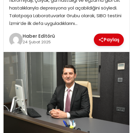
fibromiyalji, çölyak, gül hastalığı ve egzama gibi cilt
hastalıklarıyla depresyona yol açabildiğini söyledi.
SPOR
Talatpaşa Laboratuvarlar Grubu olarak, SIBO testini
İzmir’de ilk defa uyguladıklarını…
YAŞAM
Haber Editörü
Paylaş
24 Şubat 2025