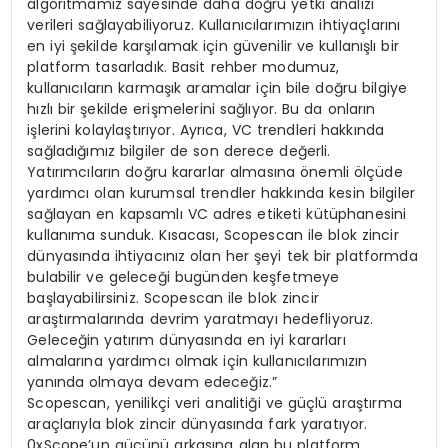
algoritmamız sayesinde daha doğru yetki analizi
verileri sağlayabiliyoruz. Kullanıcılarımızın ihtiyaçlarını
en iyi şekilde karşılamak için güvenilir ve kullanışlı bir
platform tasarladık. Basit rehber modumuz,
kullanıcıların karmaşık aramalar için bile doğru bilgiye
hızlı bir şekilde erişmelerini sağlıyor. Bu da onların
işlerini kolaylaştırıyor. Ayrıca, VC trendleri hakkında
sağladığımız bilgiler de son derece değerli.
Yatırımcıların doğru kararlar almasına önemli ölçüde
yardımcı olan kurumsal trendler hakkında kesin bilgiler
sağlayan en kapsamlı VC adres etiketi kütüphanesini
kullanıma sunduk. Kısacası, Scopescan ile blok zincir
dünyasında ihtiyacınız olan her şeyi tek bir platformda
bulabilir ve geleceği bugünden keşfetmeye
başlayabilirsiniz. Scopescan ile blok zincir
araştırmalarında devrim yaratmayı hedefliyoruz.
Geleceğin yatırım dünyasında en iyi kararları
almalarına yardımcı olmak için kullanıcılarımızın
yanında olmaya devam edeceğiz.”
Scopescan, yenilikçi veri analitiği ve güçlü araştırma
araçlarıyla blok zincir dünyasında fark yaratıyor.
0xScope’un gücünü arkasına alan bu platform,