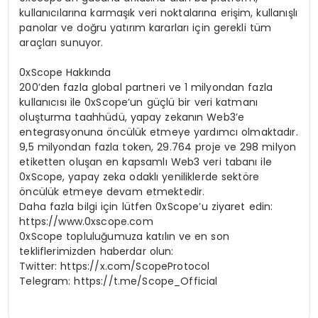
kullanıcılarına karmaşık veri noktalarına erişim, kullanışlı
panolar ve doğru yatırım kararları için gerekli tüm
araçları sunuyor.
0xScope Hakkında
200’den fazla global partneri ve 1 milyondan fazla
kullanıcısı ile 0xScope’un güçlü bir veri katmanı
oluşturma taahhüdü, yapay zekanın Web3’e
entegrasyonuna öncülük etmeye yardımcı olmaktadır.
9,5 milyondan fazla token, 29.764 proje ve 298 milyon
etiketten oluşan en kapsamlı Web3 veri tabanı ile
0xScope, yapay zeka odaklı yeniliklerde sektöre
öncülük etmeye devam etmektedir.
Daha fazla bilgi için lütfen 0xScope’u ziyaret edin:
https://www.0xscope.com
0xScope topluluğumuza katılın ve en son
tekliflerimizden haberdar olun:
Twitter: https://x.com/ScopeProtocol
Telegram: https://t.me/Scope_Official