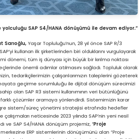
şme yolculuğu SAP S4/HANA dönüşümü ile devam ediyor.”
t Sarıoğlu,
Yaşar Topluluğu’nun, 28 yıl önce SAP R/3
P’yi kullanan ilk şirketlerinden biri olduklarını vurgulayarak
i dönemi, tüm iş dünyası için büyük bir kırılma noktası
eçlerinde önemli adımlar atılmasını sağladı. Topluluk olarak
zin, tedarikçilerimizin çalışanlarımızın taleplerini gözeterek
ı hayata geçirme sorumluluğu ile dijital dönüşüm sürecimizi
ya sahip olan SAP R3 sistemi kullanımının veri bütünlüğünü
zi farklı çözümler aramaya yönlendirdi. Sistemimizin karar
re sistem/süreç yönetimi stratejisi etrafında hedefler
lite çalışmaları neticesinde 2023 yılında SAP’nin yeni nesil
 alındı ve SAP S4/HANA dönüşüm projemiz,
‘Proje
 ve merkezine ERP sistemlerinin dönüşümünü alan “Proje