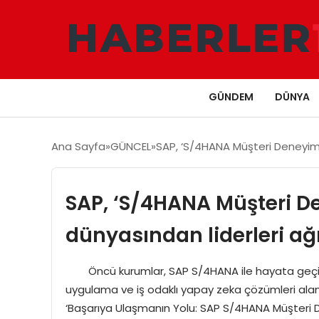
GÜNDEM
DÜNYA
Ana Sayfa
GÜNCEL
SAP, ‘S/4HANA Müşteri Deneyimler
SAP, ‘S/4HANA Müşteri Den
dünyasından liderleri ağı
Öncü kurumlar, SAP S/4HANA ile hayata geçirdik
uygulama ve iş odaklı yapay zeka çözümleri alanınd
‘Başarıya Ulaşmanın Yolu: SAP S/4HANA Müşteri Deney