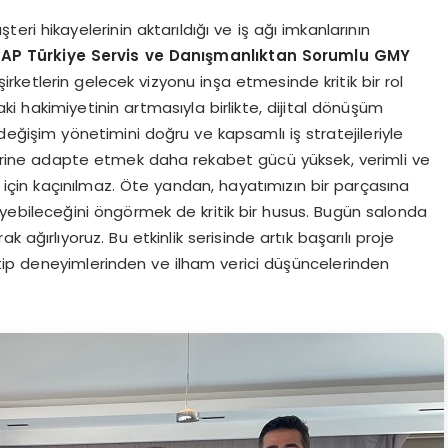
ri hikayelerinin aktarıldığı ve iş ağı imkanlarının
AP Türkiye Servis ve Danışmanlıktan Sorumlu GMY
ketlerin gelecek vizyonu inşa etmesinde kritik bir rol
aki hakimiyetinin artmasıyla birlikte, dijital dönüşüm
eğişim yönetimini doğru ve kapsamlı iş stratejileriyle
çlerine adapte etmek daha rekabet gücü yüksek, verimli ve
ar için kaçınılmaz. Öte yandan, hayatımızın bir parçasına
eyebileceğini öngörmek de kritik bir husus. Bugün salonda
 ağırlıyoruz. Bu etkinlik serisinde artık başarılı proje
eltip deneyimlerinden ve ilham verici düşüncelerinden