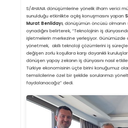
S/4HANA dönüşümlerine yönelik ilham verici müşte
sunulduğu etkinlikte açılış konuşmasını yapan
S
Murat Benlidayı
, dönüşümün öncüsü olmanın şir
oynadığını belirterek, “Teknolojinin iş dünyasınd
işletmelerin merkezine yerleşiyor. Günümüzde d
yönetmek, akıllı teknoloji çözümlerini iş süre
değişen zorlu koşullara karşı dayanıklı kuruluşl
dönüşen yapay zekanın iş dünyasını nasıl etkil
Türkiye ekonomisinin üçte birini konuğumuz olarak
temsilcilerine özel bir şekilde sorularımızı yön
faydalanacağız” dedi.