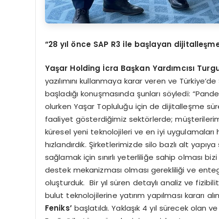
“28 yıl önce SAP R3 ile başlayan dijitalle
Yaşar Holding
İcra Başkan
Yardımcısı
Turgu
yazılımını kullanmaya karar veren ve Türkiye’de SA
başladığı konuşmasında şunları söyledi: “Pandem
olurken Yaşar Topluluğu için de dijitalleşme sür
faaliyet gösterdiğimiz sektörlerde; müşterilerimi
küresel yeni teknolojileri ve en iyi uygulamalar
hızlandırdık. Şirketlerimizde silo bazlı alt yapı
sağlamak için sınırlı yeterliliğe sahip olması bi
destek mekanizması olması gerekliliği ve enteg
oluşturduk. Bir yıl süren detaylı analiz ve fizibi
bulut teknolojilerine yatırım yapılması kararı
Feniks’
başlatıldı. Yaklaşık 4 yıl sürecek olan