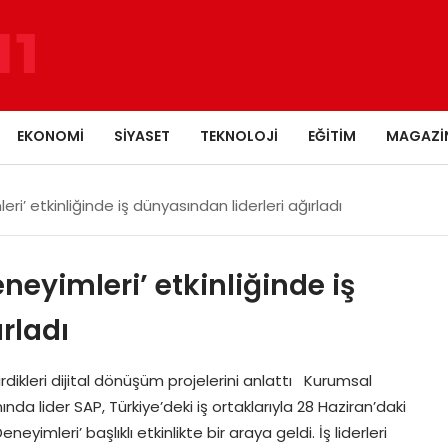
EKONOMI
SIYASET
TEKNOLOJI
EĞITIM
MAGAZI
i’ etkinliğinde iş dünyasından liderleri ağırladı
eyimleri’ etkinliğinde iş
rladı
leri dijital dönüşüm projelerini anlattı Kurumsal
a lider SAP, Türkiye’deki iş ortaklarıyla 28 Haziran’daki
imleri’ başlıklı etkinlikte bir araya geldi. İş liderleri