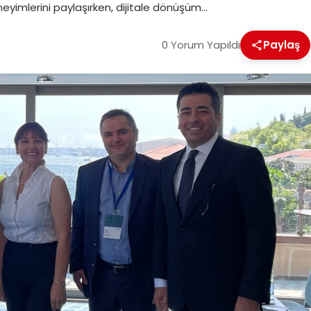
eyimlerini paylaşırken, dijitale dönüşüm…
0 Yorum Yapıldı
Paylaş