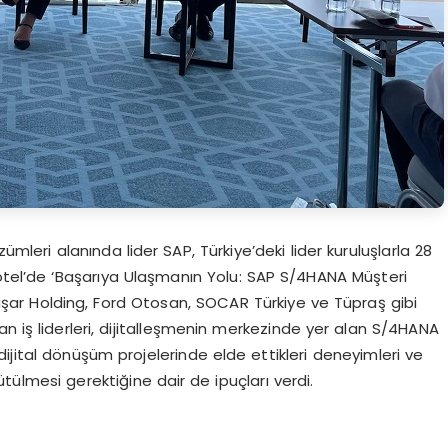
leri alanında lider SAP, Türkiye’deki lider kuruluşlarla 28
el’de ‘Başarıya Ulaşmanın Yolu: SAP S/4HANA Müşteri
. Yaşar Holding, Ford Otosan, SOCAR Türkiye ve Tüpraş gibi
an iş liderleri, dijitalleşmenin merkezinde yer alan S/4HANA
, dijital dönüşüm projelerinde elde ettikleri deneyimleri ve
rütülmesi gerektiğine dair de ipuçları verdi.