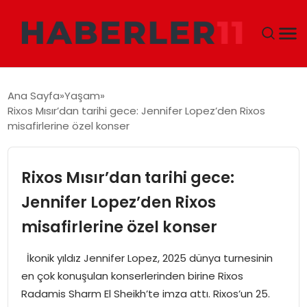
GÜNDEM
Ana Sayfa
Yaşam
Rixos Mısır’dan tarihi gece: Jennifer Lopez’den Rixos
DÜNYA
misafirlerine özel konser
EKONOMI
Rixos Mısır’dan tarihi gece:
SIYASET
Jennifer Lopez’den Rixos
misafirlerine özel konser
TEKNOLOJI
İkonik yıldız Jennifer Lopez, 2025 dünya turnesinin
EĞITIM
en çok konuşulan konserlerinden birine Rixos
Radamis Sharm El Sheikh’te imza attı. Rixos’un 25.
MAGAZIN