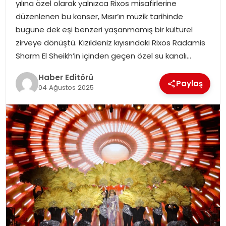
yılına özel olarak yalnızca Rixos misafirlerine
düzenlenen bu konser, Mısır’ın müzik tarihinde
SPOR
bugüne dek eşi benzeri yaşanmamış bir kültürel
zirveye dönüştü. Kızıldeniz kıyısındaki Rixos Radamis
YAŞAM
Sharm El Sheikh’in içinden geçen özel su kanalı…
Haber Editörü
Paylaş
04 Ağustos 2025