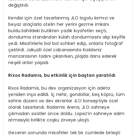
değiştirdi.
Kendisi için özel tasarlanmış JLO logolu kırmızı ve
beyaz araçlarla otelin her yerini gezme imkanı
buldu.Sahildeki butikten yazlık kıyafetler seçti,
dondurma standından külah dondurmasını alıp keyifle
yedi. Misafirlerle bol bol sohbet edip, onlarla fotoğraf
çektirdi. Jakuzili özel cabanasında Kızıldeniz
manzarasının tadını çıkarırken, plajda dans ederek
neşeli anlar yaşadı.
Rixos Radamis, bu etkinlik için baştan yaratıldı
Rixos Radamis, bu dev organizasyon için adeta
yeniden inşa edildi. İç nehir, gondollar, beş köprü, tüm
sahne düzeni ve dev ekranlar JLO konseptiyle özel
olarak tasarlandı. Radamis Arena, JLO sahneye
çıkmadan saatler önce doldu. Lopez’in sahneye adım
atmasıyla birlikte coşku zirveye ulaştı.
Gecenin sonunda misafirler tek bir cümlede birleşti: