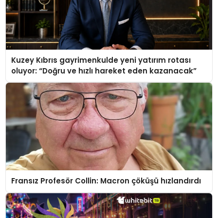
Kuzey Kıbrıs gayrimenkulde yeni yatırım rotası
oluyor: “Doğru ve hızlı hareket eden kazanacak”
Fransız Profesör Collin: Macron çöküşü hızlandırdı