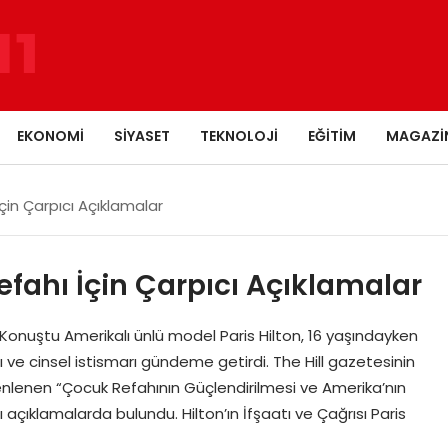
EKONOMI
SIYASET
TEKNOLOJI
EĞITIM
MAGAZI
çin Çarpıcı Açıklamalar
efahı İçin Çarpıcı Açıklamalar
 Konuştu Amerikalı ünlü model Paris Hilton, 16 yaşındayken
ı ve cinsel istismarı gündeme getirdi. The Hill gazetesinin
enlenen “Çocuk Refahının Güçlendirilmesi ve Amerika’nın
çıklamalarda bulundu. Hilton’ın İfşaatı ve Çağrısı Paris