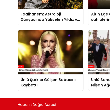
Faalhanem: Astroloji
Altın Ege 
Dünyasında Yükselen Yıldız ve
sahipleri
Gizemli İlişkiler
Ünlü Şarkıcı Gülşen Babasını
Ünlü Sana
Kaybetti
Nilşah Ağ
Plajı’nda 
Haberin Doğru Adresi