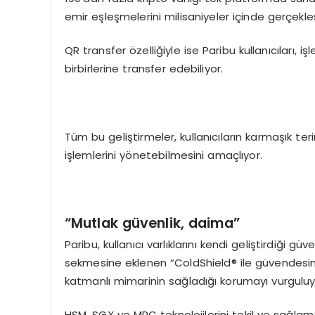
emir eşleşmelerini milisaniyeler içinde gerçekleş
QR transfer özelliğiyle ise Paribu kullanıcıları, 
birbirlerine transfer edebiliyor.
Tüm bu geliştirmeler, kullanıcıların karmaşık t
işlemlerini yönetebilmesini amaçlıyor.
“
Mutlak güvenlik, daima”
Paribu, kullanıcı varlıklarını kendi geliştirdiği 
sekmesine eklenen “ColdShield® ile güvendesini
katmanlı mimarinin sağladığı korumayı vurguluy
HSM, SGX ve MPC teknolojilerini tekil ve sağlam 