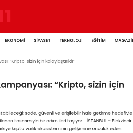
EKONOMI
SIYASET
TEKNOLOJI
EĞITIM
MAGAZI
 “Kripto, sizin için kolaylaştırıldı”
ampanyası: “Kripto, sizin için
abileceği; sade, güvenli ve erişilebilir hale getirme hedefiyle
nilenen tasarımıyla bir adım ileri taşıyor. İSTANBUL – Blokzincir
Türkiye kripto varlık ekosisteminin gelişimine öncülük eden