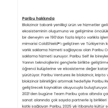
Paribu hakkında
Blokzincir tabanlı yenilikçi ürün ve hizmetler gel
ekosisteminin oluşumuna ve gelişimine öncülük ed
bir deneyim ve 190’dan fazla kripto varlıkla işl
mimarisi ColdShield®’ı geliştiren ve Türkiye’nin ke
varlık saklama hizmeti sağlayıcısı olan Paribu Cu
saklama hizmeti sunuyor. Paribu Self ile bireyle
Yarının teknolojilerini gençlerle birlikte gelişt
öğrenci kulüplerine ve ekosisteme değer katan t
yürütüyor. Paribu Ventures ile blokzincir, kripto
blokzincir bilinirliğini artırmak hedefiyle Paribu 
geliştirecek kaynakları okuyucuyla buluşturuyor
2021’den bugüne Team Paribu çatısı altında çal
sanat alanında çok sayıda partnerle iş birlikleri
katkı sağlayan Paribu, 2025 yılı itibarıyla kültür 