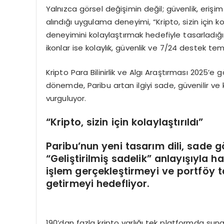
Yalnızca görsel değişimin değil; güvenlik, erişi
alındığı uygulama deneyimi, “Kripto, sizin için kola
deneyimini kolaylaştırmak hedefiyle tasarladığ
ikonlar ise kolaylık, güvenlik ve 7/24 destek tem
Kripto Para Bilinirlik ve Algı Araştırması 2025’e g
dönemde, Paribu artan ilgiyi sade, güvenilir ve 
vurguluyor.
“
Kripto, sizin için kolaylaştırıldı”
Paribu’nun yeni tasarım dili, sade g
“Geliştirilmiş sadelik” anlayışıyla h
işlem gerçekleştirmeyi ve portföy 
getirmeyi hedefliyor.
190’dan fazla kripto varlığı tek platformda suna