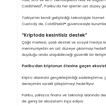
®
ColdShield
, Paribu’da her işlemin üst düzey güve
Türkiye’nin kendi geliştirdiği teknolojiyle hizmet
Custody de, ColdShield® güvencesiyle kurumlar
“
Kriptoda kesintisiz destek”
Çağrı merkezi, yazılı destek ve sosyal medya ka
memnuniyetini en üst düzeye çıkarmayı hedefliyo
duyduğu anda ulaşabileceği güvenilir bir iletişi
Paribu
’
dan kriptonun
ö
tesine geçen ekosi
Kripto alanında gerçekleştirdiği sadeleştirme, gü
deneyimini sürekli iyileştirmeyi hedefliyor.
Paribu, yalnızca finans ve teknoloji alanında deği
de geniş bir ekosistem inşa ediyor.