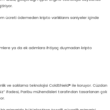
tiriyor.
işlem ücreti ödemeden kripto varlıklarını saniyeler içinde
erimlere ya da ek adımlara ihtiyaç duymadan kripto
güvenlik ve saklama teknolojisi ColdShield® ile koruyor. Cüzdan
z” ifadesi, Paribu mühendisleri tarafından tasarlanan çok
or.
bir mimaride bütünleştiren tescilli güvenlik mimarisi