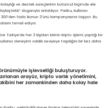
m kolaylığı ve destek süreçlerinin bütüncül biçimde ele
ylaştırıldı” sloganıyla anlatılıyor. Paribu, kullanıcı
ı 300’den fazla ikonun 3’ünü kampanyasına taşıyor. Bu
alarını temsil ediyor.
öre Türkiye’de her 3 kişiden birinin kripto işlemi yaptığı bir
kullanıcı deneyimi odaklı seviyeye taşıdığını bir kez daha
örünümüyle işlevselliği buluşturuyor.
azırlanan arayüz, kripto varlık yönetimini,
takibini her zamankinden daha kolay hale
n Paribu, geliştirdiği Hyper Engine teknolojisi sayesinde