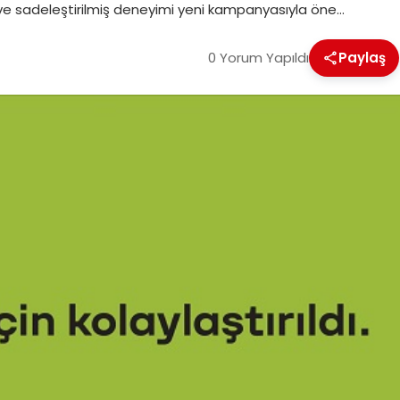
ri ve sadeleştirilmiş deneyimi yeni kampanyasıyla öne…
0 Yorum Yapıldı
Paylaş