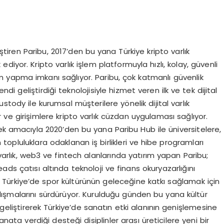
iştiren Paribu, 2017’den bu yana Türkiye kripto varlık
iyor. Kripto varlık işlem platformuyla hızlı, kolay, güvenli
em yapma imkanı sağlıyor. Paribu, çok katmanlı güvenlik
ndi geliştirdiği teknolojisiyle hizmet veren ilk ve tek dijital
stody ile kurumsal müşterilere yönelik dijital varlık
r ve girişimlere kripto varlık cüzdan uygulaması sağlıyor.
irmek amacıyla 2020’den bu yana Paribu Hub ile üniversitelere,
opluluklara odaklanan iş birlikleri ve hibe programları
 varlık, web3 ve fintech alanlarında yatırım yapan Paribu;
Reads çatısı altında teknoloji ve finans okuryazarlığını
. Türkiye’de spor kültürünün geleceğine katkı sağlamak için
ışmalarını sürdürüyor. Kurulduğu günden bu yana kültür
 geliştirerek Türkiye’de sanatın etki alanının genişlemesine
sanata verdiği desteği disiplinler arası üreticilere yeni bir