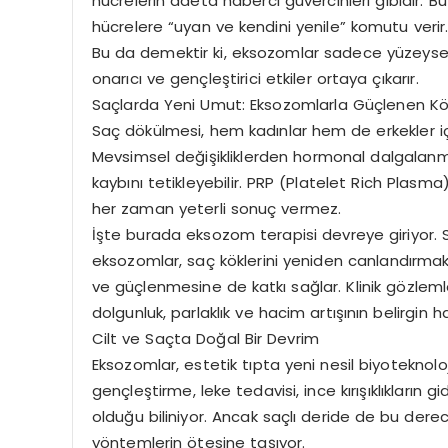
hücrelerin adeta haberci güvercinleri gibidir. B
hücrelere “uyan ve kendini yenile” komutu verir
Bu da demektir ki, eksozomlar sadece yüzeysel b
onarıcı ve gençleştirici etkiler ortaya çıkarır.
Saçlarda Yeni Umut: Eksozomlarla Güçlenen Kö
Saç dökülmesi, hem kadınlar hem de erkekler içi
Mevsimsel değişikliklerden hormonal dalgalanm
kaybını tetikleyebilir. PRP (Platelet Rich Plas
her zaman yeterli sonuç vermez.
İşte burada eksozom terapisi devreye giriyor. 
eksozomlar, saç köklerini yeniden canlandırmak
ve güçlenmesine de katkı sağlar. Klinik gözleml
dolgunluk, parlaklık ve hacim artışının belirgin h
Cilt ve Saçta Doğal Bir Devrim
Eksozomlar, estetik tıpta yeni nesil biyoteknoloj
gençleştirme, leke tedavisi, ince kırışıklıkların 
olduğu biliniyor. Ancak saçlı deride de bu dere
yöntemlerin ötesine taşıyor.