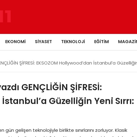
EKONOMI
SIYASET
TEKNOLOJI
EĞITIM
MAGAZI
NÇLİĞİN ŞİFRESİ: EKSOZOM Hollywood’dan İstanbul’a Güzelliğin Y
yazdı GENÇLİĞİN ŞİFRESİ:
tanbul’a Güzelliğin Yeni Sırrı:
n gelişen teknolojiyle birlikte sınırlarını zorluyor. Klasik