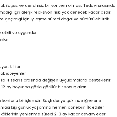
, ilaçsız ve cerrahisiz bir yöntem olması. Tedavi sırasında
adığı için alerjik reaksiyon riski yok denecek kadar azdır.
eçirdiği için iyileşme süreci doğal ve sürdürülebilirdir.
e etkili ve uygundur:
anlar
an kişiler
mak isteyenler
e 2 ila 4 seans arasında değişen uygulamalarla desteklenir.
-12 ay boyunca gözle görülür bir sonuç alınır.
onforlu bir işlemdir. Saçlı deriye çok ince iğnelerle
ası kişi günlük yaşamına hemen dönebilir. İlk etkiler
 köklerinin yenilenme süreci 2-3 ay kadar devam eder.