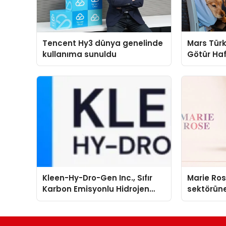
Tencent Hy3 dünya genelinde
Mars Türk
kullanıma sunuldu
Götür Haf
Kleen-Hy-Dro-Gen Inc., Sıfır
Marie Ro
Karbon Emisyonlu Hidrojen
sektörüne
Isıtma Teknolojisinde ISO ve
TSSA Düzenleyici Onaylarını
Aldı