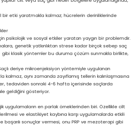
u yapılar cilt veya saç gibi hedef bölgelere uygulandığında,
.
ir etki yaratmakla kalmaz; hücrelerin derinliklerinde
kler
n psikolojik ve sosyal etkiler yaratan yaygın bir problemdir.
alara, genetik yatkınlıktan strese kadar birçok sebep saç
ma) gibi klasik yöntemler bu duruma çözüm sunmakla birlikte,
Saçlı deriye mikroenjeksiyon yöntemiyle uygulanan
la kalmaz, aynı zamanda zayıflamış tellerin kalınlaşmasına
er, tedaviden sonraki 4-6 hafta içerisinde saçlarda
ale geldiğini gösteriyor.
ik uygulamaların en parlak örneklerinden biri. Özellikle cilt
giderilmesi ve elastikiyet kaybına karşı uygulamalarda etkili
ce başarılı sonuçlar vermesi, onu PRP ve mezoterapi gibi