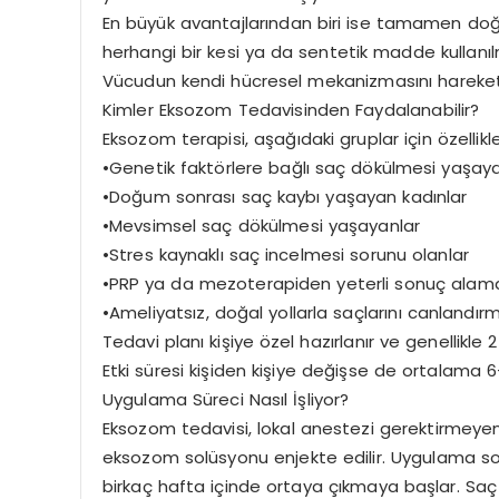
En büyük avantajlarından biri ise tamamen doğal
herhangi bir kesi ya da sentetik madde kullanılm
Vücudun kendi hücresel mekanizmasını harekete g
Kimler Eksozom Tedavisinden Faydalanabilir?
Eksozom terapisi, aşağıdaki gruplar için özellikl
•Genetik faktörlere bağlı saç dökülmesi yaşay
•Doğum sonrası saç kaybı yaşayan kadınlar
•Mevsimsel saç dökülmesi yaşayanlar
•Stres kaynaklı saç incelmesi sorunu olanlar
•PRP ya da mezoterapiden yeterli sonuç alamay
•Ameliyatsız, doğal yollarla saçlarını canlandır
Tedavi planı kişiye özel hazırlanır ve genellikl
Etki süresi kişiden kişiye değişse de ortalama 6
Uygulama Süreci Nasıl İşliyor?
Eksozom tedavisi, lokal anestezi gerektirmeyen k
eksozom solüsyonu enjekte edilir. Uygulama sonr
birkaç hafta içinde ortaya çıkmaya başlar. Saç