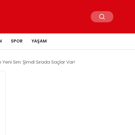
N
SPOR
YAŞAM
eni Sırrı: Şimdi Sırada Saçlar Var!