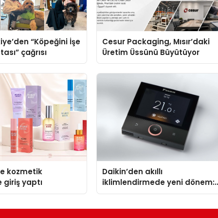
iye’den “Köpeğini İşe
Cesur Packaging, Mısır’daki
tası” çağrısı
Üretim Üssünü Büyütüyor
se kozmetik
Daikin’den akıllı
 giriş yaptı
iklimlendirmede yeni dönem:
Madoka Plus Türkiye’de