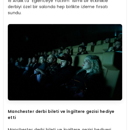
15 Aralık’ta “Eğlenceye Yatırım” isimli bir etkinlikle
derbiyi özel bir salonda hep birlikte izleme fırsatı
sundu.
Manchester derbi bileti ve
İ
ngiltere gezisi hediye
etti
Manchester derbi bileti ve İngiltere gezisi hediyesi