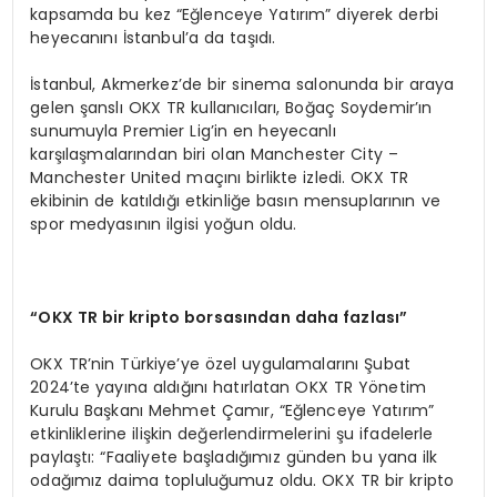
kapsamda bu kez “Eğlenceye Yatırım” diyerek derbi
heyecanını İstanbul’a da taşıdı.
İstanbul, Akmerkez’de bir sinema salonunda bir araya
gelen şanslı OKX TR kullanıcıları, Boğaç Soydemir’ın
sunumuyla Premier Lig’in en heyecanlı
karşılaşmalarından biri olan Manchester City –
Manchester United maçını birlikte izledi. OKX TR
ekibinin de katıldığı etkinliğe basın mensuplarının ve
spor medyasının ilgisi yoğun oldu.
“
OKX TR bir kripto borsas
ı
ndan daha fazlas
ı”
OKX TR’nin Türkiye’ye özel uygulamalarını Şubat
2024’te yayına aldığını hatırlatan OKX TR Yönetim
Kurulu Başkanı Mehmet Çamır, “Eğlenceye Yatırım”
etkinliklerine ilişkin değerlendirmelerini şu ifadelerle
paylaştı: “Faaliyete başladığımız günden bu yana ilk
odağımız daima topluluğumuz oldu. OKX TR bir kripto