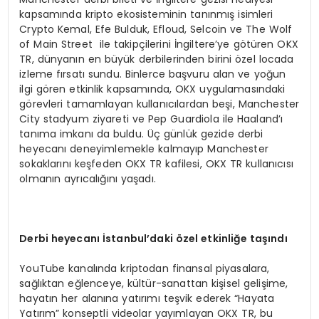
kapsamında kripto ekosisteminin tanınmış isimleri
Crypto Kemal, Efe Bulduk, Efloud, Selcoin ve The Wolf
of Main Street ile takipçilerini İngiltere’ye götüren OKX
TR, dünyanın en büyük derbilerinden birini özel locada
izleme fırsatı sundu. Binlerce başvuru alan ve yoğun
ilgi gören etkinlik kapsamında, OKX uygulamasındaki
görevleri tamamlayan kullanıcılardan beşi, Manchester
City stadyum ziyareti ve Pep Guardiola ile Haaland’ı
tanıma imkanı da buldu. Üç günlük gezide derbi
heyecanı deneyimlemekle kalmayıp Manchester
sokaklarını keşfeden OKX TR kafilesi, OKX TR kullanıcısı
olmanın ayrıcalığını yaşadı.
Derbi heyecan
ı İ
stanbul
’
daki
ö
zel etkinli
ğ
e ta
şı
nd
ı
YouTube kanalında kriptodan finansal piyasalara,
sağlıktan eğlenceye, kültür-sanattan kişisel gelişime,
hayatın her alanına yatırımı teşvik ederek “Hayata
Yatırım” konseptli videolar yayımlayan OKX TR, bu