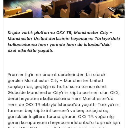
Kripto varl
ı
k platformu OKX TR, Manchester City –
Manchester United derbisinin heyecan
ı
n
ı
T
ü
rkiye
’
deki
kullan
ı
c
ı
lar
ı
na hem yerinde hem de
İ
stanbul
’
daki
ö
zel etkinlikte ya
ş
att
ı
.
Premier Lig’in en önemli derbilerinden biri olarak
görülen Manchester City – Manchester United
karşılaşması, geçtiğimiz hafta sonu tamamlandı.
Globalde Manchester City’nin kripto partneri olan OKX,
derbi heyecanını kullanıcılarına hem Manchester’da
hem de OKX TR ekibiyle İstanbul’da yaşattı. Türkiye’nin
tanınan beş kripto influencer’ı ve beş takipçisi üç
günlük bir İngiltere turuna çıkaran OKX TR, yoğun ilgi
gören kampanyanın heyecanını İstanbul’a taşımak için