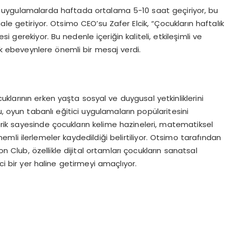
tal uygulamalarda haftada ortalama 5-10 saat geçiriyor, bu
ale getiriyor. Otsimo CEO’su Zafer Elcik, “Çocukların haftalık
esi gerekiyor. Bu nedenle içeriğin kaliteli, etkileşimli ve
k ebeveynlere önemli bir mesaj verdi.
cuklarının erken yaşta sosyal ve duygusal yetkinliklerini
, oyun tabanlı eğitici uygulamaların popülaritesini
çerik sayesinde çocukların kelime hazineleri, matematiksel
li ilerlemeler kaydedildiği belirtiliyor. Otsimo tarafından
n Club, özellikle dijital ortamları çocukların sanatsal
ci bir yer haline getirmeyi amaçlıyor.