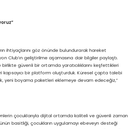
yoruz”
rın ihtiyaçlarını göz önünde bulundurarak hareket
on Club’ın geliştirilme aşamasına dair bilgiler paylaştı.
birlikte güvenli bir ortamda yaratıcılıklarını keşfettikleri
ri kapsayıcı bir platform oluşturduk. Küresel çapta talebi
eyerek, yeni boyama paketleri eklemeye devam edeceğiz,”
ynlerin çocuklarıyla dijital ortamda kaliteli ve güvenli zaman
zünün basitliği, çocukların uygulamayı ebeveyn desteği