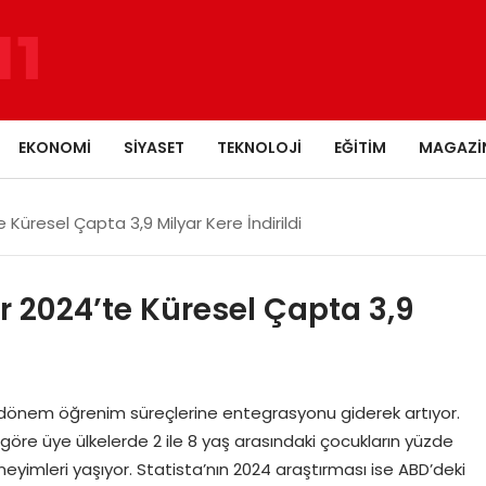
EKONOMI
SIYASET
TEKNOLOJI
EĞITIM
MAGAZI
 Küresel Çapta 3,9 Milyar Kere İndirildi
r 2024’te Küresel Çapta 3,9
 dönem öğrenim süreçlerine entegrasyonu giderek artıyor.
öre üye ülkelerde 2 ile 8 yaş arasındaki çocukların yüzde
yimleri yaşıyor. Statista’nın 2024 araştırması ise ABD’deki