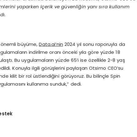
mlerini yaparken içerik ve güvenliğin yanı sıra kullanım
dı.
en önemli büyüme,
Data.ai’nin
2024 yıl sonu raporuyla da
gulamaların indirilme oranı önceki yıla göre yüzde 18
laştı. Bu uygulamaların yüzde 65’i ise özellikle 2-8 yaş
dildi. Konuyla ilgili görüşlerini paylaşan Otsimo CEO’su
nde kilit bir rol üstlendiğini görüyoruz. Bu bilinçle Spin
uygulamasını kullanıma sunduk,” dedi.
Destek