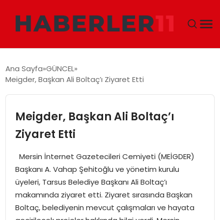
GÜNDEM
Ana Sayfa
GÜNCEL
Meigder, Başkan Ali Boltaç’ı Ziyaret Etti
DÜNYA
EKONOMI
Meigder, Başkan Ali Boltaç’ı
Ziyaret Etti
SIYASET
Mersin İnternet Gazetecileri Cemiyeti (MEİGDER)
TEKNOLOJI
Başkanı A. Vahap Şehitoğlu ve yönetim kurulu
üyeleri, Tarsus Belediye Başkanı Ali Boltaç’ı
EĞITIM
makamında ziyaret etti. Ziyaret sırasında Başkan
Boltaç, belediyenin mevcut çalışmaları ve hayata
MAGAZIN