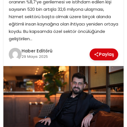
oranının %8,7’ye gerilemesi ve istihdam edilen kişi
sayısının 520 bin artışla 32,6 milyona ulaşması,
SPOR
hizmet sektörü başta olmak üzere birçok alanda
eğitimli insan kaynağına olan ihtiyacı yeniden ortaya
YAŞAM
koydu. Bu kapsamda özel sektör öncülüğünde
geliştirilen…
Haber Editörü
Paylaş
29 Mayıs 2025