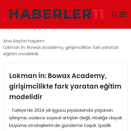
GÜNDEM
Ana Sayfa
Yaşam
Lokman İn: Bowax Academy, girişimcilikte fark yaratan
DÜNYA
eğitim modelidir
EKONOMI
Lokman İn: Bowax Academy,
SIYASET
girişimcilikte fark yaratan eğitim
modelidir
TEKNOLOJI
Türkiye’de 2024 yılı işgücü piyasasında yaşanan
EĞITIM
iyileşme, sadece sayısal artışları değil, niteliğe dayalı
büyüme stratejilerini de gündeme taşıdı. İşsizlik
MAGAZIN