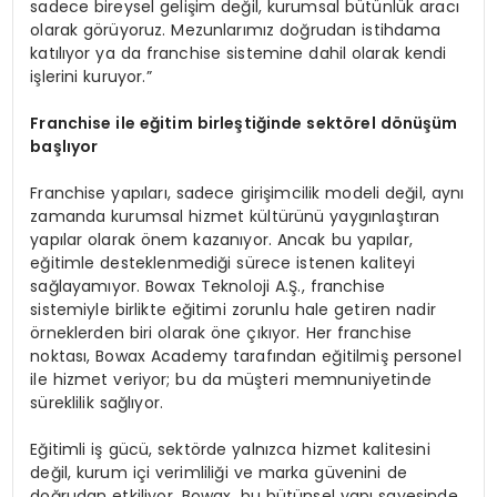
sadece bireysel gelişim değil, kurumsal bütünlük aracı
olarak görüyoruz. Mezunlarımız doğrudan istihdama
katılıyor ya da franchise sistemine dahil olarak kendi
işlerini kuruyor.”
Franchise ile eğitim birleştiğinde sektörel dönüşüm
başlıyor
Franchise yapıları, sadece girişimcilik modeli değil, aynı
zamanda kurumsal hizmet kültürünü yaygınlaştıran
yapılar olarak önem kazanıyor. Ancak bu yapılar,
eğitimle desteklenmediği sürece istenen kaliteyi
sağlayamıyor. Bowax Teknoloji A.Ş., franchise
sistemiyle birlikte eğitimi zorunlu hale getiren nadir
örneklerden biri olarak öne çıkıyor. Her franchise
noktası, Bowax Academy tarafından eğitilmiş personel
ile hizmet veriyor; bu da müşteri memnuniyetinde
süreklilik sağlıyor.
Eğitimli iş gücü, sektörde yalnızca hizmet kalitesini
değil, kurum içi verimliliği ve marka güvenini de
doğrudan etkiliyor. Bowax, bu bütünsel yapı sayesinde