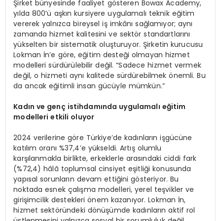
Şirket bünyesinde faaliyet gösteren Bowax Academy,
yılda 800’ü aşkın kursiyere uygulamalı teknik eğitim
vererek yalnızca bireysel iş imkânı sağlamıyor; aynı
zamanda hizmet kalitesini ve sektör standartlarını
yükselten bir sistematik oluşturuyor. Şirketin kurucusu
Lokman İn’e göre, eğitim desteği olmayan hizmet
modelleri sürdürülebilir değil. “Sadece hizmet vermek
değil, o hizmeti aynı kalitede sürdürebilmek önemli. Bu
da ancak eğitimli insan gücüyle mümkün.”
Kadın ve genç istihdamında uygulamalı eğitim
modelleri etkili oluyor
2024 verilerine göre Türkiye’de kadınların işgücüne
katılım oranı %37,4’e yükseldi. Artış olumlu
karşılanmakla birlikte, erkeklerle arasındaki ciddi fark
(%72,4) hâlâ toplumsal cinsiyet eşitliği konusunda
yapısal sorunların devam ettiğini gösteriyor. Bu
noktada esnek çalışma modelleri, yerel teşvikler ve
girişimcilik destekleri önem kazanıyor. Lokman İn,
hizmet sektöründeki dönüşümde kadınların aktif rol
üstlenmesini yalnızca sosyal bir sorumluluk değil,