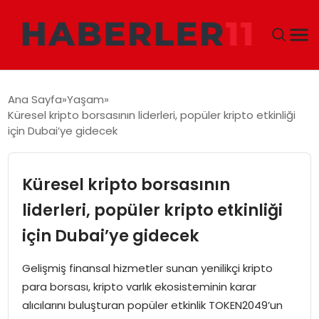
GÜNDEM
Ana Sayfa
Yaşam
Küresel kripto borsasının liderleri, popüler kripto etkinliği
DÜNYA
için Dubai’ye gidecek
EKONOMI
Küresel kripto borsasının
SIYASET
liderleri, popüler kripto etkinliği
için Dubai’ye gidecek
TEKNOLOJI
Gelişmiş finansal hizmetler sunan yenilikçi kripto
EĞITIM
para borsası, kripto varlık ekosisteminin karar
alıcılarını buluşturan popüler etkinlik TOKEN2049’un
MAGAZIN