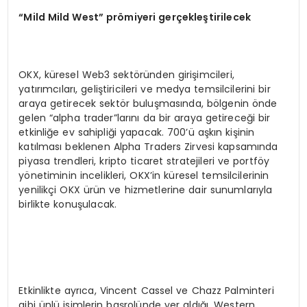
“Mild Mild West” prömiyeri gerçekleştirilecek
OKX, küresel Web3 sektöründen girişimcileri,
yatırımcıları, geliştiricileri ve medya temsilcilerini bir
araya getirecek sektör buluşmasında, bölgenin önde
gelen “alpha trader”larını da bir araya getireceği bir
etkinliğe ev sahipliği yapacak. 700’ü aşkın kişinin
katılması beklenen Alpha Traders Zirvesi kapsamında
piyasa trendleri, kripto ticaret stratejileri ve portföy
yönetiminin incelikleri, OKX’in küresel temsilcilerinin
yenilikçi OKX ürün ve hizmetlerine dair sunumlarıyla
birlikte konuşulacak.
Etkinlikte ayrıca, Vincent Cassel ve Chazz Palminteri
gibi ünlü isimlerin başrolünde yer aldığı, Western