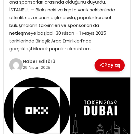
ana sponsorları arasında olduğunu duyurdu.
İSTANBUL — Blokzinciri ve kripto varlık sektöründe
SPOR
etkinlik sezonunun açılmasıyla, popüler küresel
buluşmaların takvimleri ve sponsorları da
YAŞAM
netleşmeye başladı. 30 Nisan – 1 Mayıs 2025
tarihlerinde Birleşik Arap Emirlikleri’nde
gerçekleştirilecek popüler ekosistem…
Haber Editörü
Paylaş
29 Nisan 2025