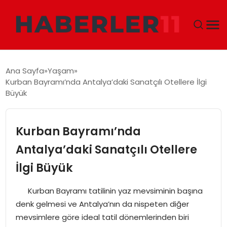
GÜNDEM
Ana Sayfa
Yaşam
Kurban Bayramı’nda Antalya’daki Sanatçılı Otellere İlgi
DÜNYA
Büyük
EKONOMI
Kurban Bayramı’nda
SIYASET
Antalya’daki Sanatçılı Otellere
İlgi Büyük
TEKNOLOJI
Kurban Bayramı tatilinin yaz mevsiminin başına
EĞITIM
denk gelmesi ve Antalya’nın da nispeten diğer
mevsimlere göre ideal tatil dönemlerinden biri
MAGAZIN