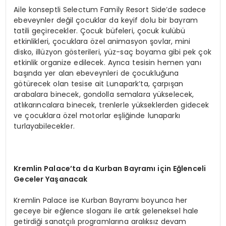
Aile konseptli Selectum Family Resort Side’de sadece
ebeveynler değil çocuklar da keyif dolu bir bayram
tatili geçirecekler. Çocuk büfeleri, çocuk kulübü
etkinlikleri, çocuklara özel animasyon şovlar, mini
disko, illüzyon gösterileri, yüz-saç boyama gibi pek çok
etkinlik organize edilecek. Ayrıca tesisin hemen yanı
başında yer alan ebeveynleri de çocukluğuna
götürecek olan tesise ait Lunapark’ta, çarpışan
arabalara binecek, gondolla semalara yükselecek,
atlıkarıncalara binecek, trenlerle yükseklerden gidecek
ve çocuklara özel motorlar eşliğinde lunaparkı
turlayabilecekler.
Kremlin Palace’ta da Kurban Bayramı için Eğlenceli
Geceler Yaşanacak
Kremlin Palace ise Kurban Bayramı boyunca her
geceye bir eğlence sloganı ile artık geleneksel hale
getirdiği sanatçılı programlarına aralıksız devam