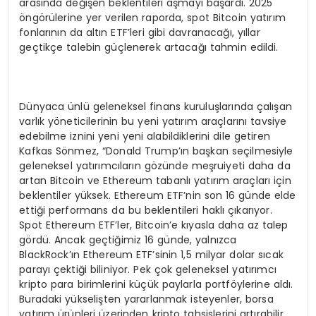
arasında değişen beklentileri aşmayı başardı. 2025
öngörülerine yer verilen raporda, spot Bitcoin yatırım
fonlarının da altın ETF’leri gibi davranacağı, yıllar
geçtikçe talebin güçlenerek artacağı tahmin edildi.
Dünyaca ünlü geleneksel finans kuruluşlarında çalışan
varlık yöneticilerinin bu yeni yatırım araçlarını tavsiye
edebilme iznini yeni yeni alabildiklerini dile getiren
Kafkas Sönmez, “Donald Trump’ın başkan seçilmesiyle
geleneksel yatırımcıların gözünde meşruiyeti daha da
artan Bitcoin ve Ethereum tabanlı yatırım araçları için
beklentiler yüksek. Ethereum ETF’nin son 16 günde elde
ettiği performans da bu beklentileri haklı çıkarıyor.
Spot Ethereum ETF’ler, Bitcoin’e kıyasla daha az talep
gördü. Ancak geçtiğimiz 16 günde, yalnızca
BlackRock’ın Ethereum ETF’sinin 1,5 milyar dolar sıcak
parayı çektiği biliniyor. Pek çok geleneksel yatırımcı
kripto para birimlerini küçük paylarla portföylerine aldı.
Buradaki yükselişten yararlanmak isteyenler, borsa
yatırım ürünleri üzerinden kripto tahsislerini artırabilir.