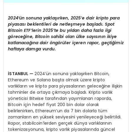
2024′
ün sonuna yaklaşırken, 2025
’
e dair kripto para
piyasası beklentileri de netleşmeye başladı. Spot
Bitcoin ETF’lerin 2025’te bu yıldan daha fazla ilgi
g
ö
rece
ğine, Bitcoin sahibi olan ü
lke say
ısının ikiye
katlanacağına dair
ö
ng
ö
rüler içeren rapor, geçtiğimiz
haftaya damga vurdu.
İSTANBUL
—
2024’ün sonuna yaklaşırken Bitcoin,
Ethereum ve Solana başta olmak üzere kripto
varlıkların ve kripto para piyasalarının geleceğine ilişkin
tahminler de ortaya çıkmaya başladı. Kripto varlık
yöneticisi Bitwise tarafından yayımlanan raporda,
Bitcoin için hedef fiyat 200 bin dolar olarak
belirlenirken, Ethereum’un da 7 bin dolarla tüm
zamanların en yüksek seviyesini yenileyeceği belirtildi.
Rapor, stabilcoin’lerden gerçek dünya varlıklarının
tokenizasyonuna, kripto varlık piyasalarında güncel