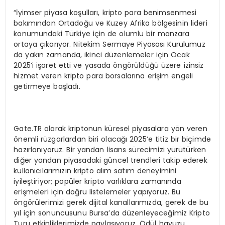
“İyimser piyasa koşulları, kripto para benimsenmesi
bakımından Ortadoğu ve Kuzey Afrika bölgesinin lideri
konumundaki Türkiye için de olumlu bir manzara
ortaya çıkarıyor. Nitekim Sermaye Piyasası Kurulumuz
da yakın zamanda, ikinci düzenlemeler için Ocak
2025’i işaret etti ve yasada öngörüldüğü üzere izinsiz
hizmet veren kripto para borsalarına erişim engeli
getirmeye başladı.
Gate.TR olarak kriptonun küresel piyasalara yön veren
önemli rüzgarlardan biri olacağı 2025’e titiz bir biçimde
hazırlanıyoruz. Bir yandan lisans sürecimizi yürütürken
diğer yandan piyasadaki güncel trendleri takip ederek
kullanıcılarımızın kripto alım satım deneyimini
iyileştiriyor; popüler kripto varlıklara zamanında
erişmeleri için doğru listelemeler yapıyoruz. Bu
öngörülerimizi gerek dijital kanallarımızda, gerek de bu
yıl için sonuncusunu Bursa’da düzenleyeceğimiz Kripto
Turu etkinliklerimizde paylaşıyoruz. Ödül havuzu