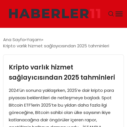
GÜNDEM
Ana Sayfa
Yaşam
Kripto varlık hizmet sağlayıcısından 2025 tahminleri
DÜNYA
EKONOMI
Kripto varlık hizmet
sağlayıcısından 2025 tahminleri
SIYASET
2024′ün sonuna yaklaşırken, 2025’e dair kripto para
TEKNOLOJI
piyasası beklentileri de netleşmeye başladı. Spot
Bitcoin ETF’lerin 2025’te bu yıldan daha fazla ilgi
EĞITIM
göreceğine, Bitcoin sahibi olan ülke sayısının ikiye
katlanacağına dair öngörüler içeren rapor,
MAGAZIN