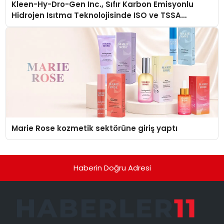
Kleen-Hy-Dro-Gen Inc., Sıfır Karbon Emisyonlu
Hidrojen Isıtma Teknolojisinde ISO ve TSSA
Düzenleyici Onaylarını Aldı
Marie Rose kozmetik sektörüne giriş yaptı
Haberin Doğru Adresi