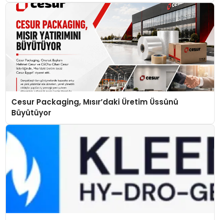
Cesur Packaging, Mısır’daki Üretim Üssünü
Büyütüyor