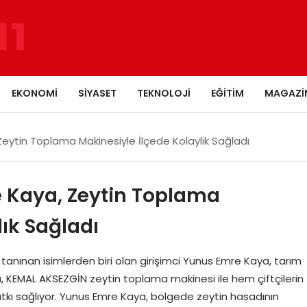
EKONOMI
SIYASET
TEKNOLOJI
EĞITIM
MAGAZI
eytin Toplama Makinesiyle İlçede Kolaylık Sağladı
 Kaya, Zeytin Toplama
lık Sağladı
anınan isimlerden biri olan girişimci Yunus Emre Kaya, tarım
 KEMAL AKSEZGİN zeytin toplama makinesi ile hem çiftçilerin
atkı sağlıyor. Yunus Emre Kaya, bölgede zeytin hasadının