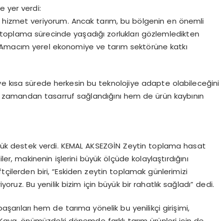
e yer verdi:
 hizmet veriyorum. Ancak tarım, bu bölgenin en önemli
in toplama sürecinde yaşadığı zorlukları gözlemledikten
m. Amacım yerel ekonomiye ve tarım sektörüne katkı
ve kısa sürede herkesin bu teknolojiye adapte olabileceğini
 zamandan tasarruf sağlandığını hem de ürün kaybının
büyük destek verdi. KEMAL AKSEZGİN Zeytin toplama hasat
er, makinenin işlerini büyük ölçüde kolaylaştırdığını
tçilerden biri, “Eskiden zeytin toplamak günlerimizi
riyoruz. Bu yenilik bizim için büyük bir rahatlık sağladı” dedi.
rıları hem de tarıma yönelik bu yenilikçi girişimi,
 Kaya, önümüzdeki dönemde farklı tarım ürünleri için de