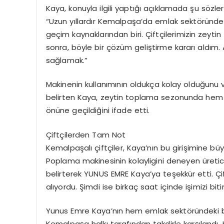
Kaya, konuyla ilgili yaptığı açıklamada şu sözler
“Uzun yıllardır Kemalpaşa’da emlak sektöründe
geçim kaynaklarından biri. Çiftçilerimizin zeyt
sonra, böyle bir çözüm geliştirme kararı aldı
sağlamak.”
Makinenin kullanımının oldukça kolay olduğunu 
belirten Kaya, zeytin toplama sezonunda hem
önüne geçildiğini ifade etti.
Çiftçilerden Tam Not
Kemalpaşalı çiftçiler, Kaya’nın bu girişimine 
Poplama makinesinin kolayligini deneyen üreticil
belirterek YUNUS EMRE Kaya’ya teşekkür etti. Çif
alıyordu. Şimdi ise birkaç saat içinde işimizi biti
Yunus Emre Kaya’nın hem emlak sektöründeki başa
Kemalpaşa halkı tarafından takdirle karşılandı.