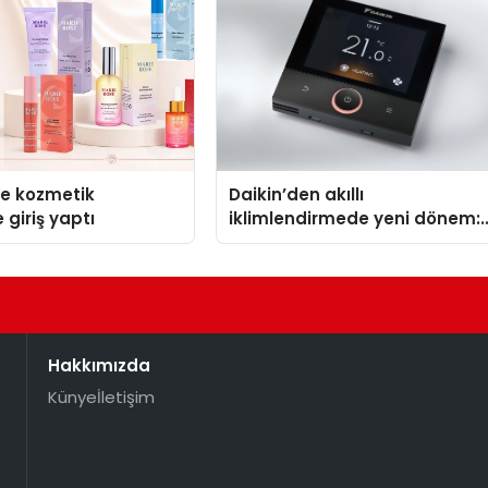
se kozmetik
Daikin’den akıllı
 giriş yaptı
iklimlendirmede yeni dönem:
Madoka Plus Türkiye’de
Hakkımızda
Künye
İletişim