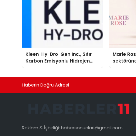
Kleen-Hy-Dro-Gen Inc., Sıfır
Marie Ro
Karbon Emisyonlu Hidrojen
sektörüne
Isıtma Teknolojisinde ISO ve
TSSA Düzenleyici Onaylarını
Aldı
Haberin Doğru Adresi
Reklam & İşbirliği:
habersonuclari@gmail.com