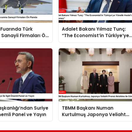
 Fuarında Türk
Adalet Bakanı Yılmaz Tunç:
Sanayii Firmaları Ön
“The Economist’in Türkiye’ye
Yönelik Hedef Alması Kabul
Edilemez”
Başkanlığı’ndan Suriye
TBMM Başkanı Numan
 Önemli Panel ve Yayın
Kurtulmuş Japonya Veliaht
Prensi Akishino ile Görüştü