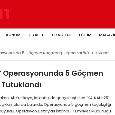
EKONOMI
SIYASET
TEKNOLOJI
EĞITIM
MAGAZI
asyonunda 5 Göçmen Kaçakçılığı Organizatörü Tutuklandı
6” Operasyonunda 5 Göçmen
 Tutuklandı
i Bakanı Ali Yerlikaya, İstanbul’da gerçekleştirilen “KALKAN-26”
açıklamalarda bulundu. Operasyonda 5 göçmen kaçakçılığı
 duyurdu. Operasyon Detayları İstanbul İl Emniyet Müdürlüğü