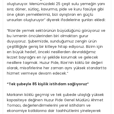
oluşturuyor. Menümüzdeki 25 çeşit sulu yemeğin yanı
sıra; döner, sütlaç, kavurma, pide ve kuru fasülye gibi
öne çıkan yemeklerimiz, bizi ayrıştıran en güçlü
unsurları oluşturuyor” diyerek ifadelerine şunları ekledi:
“Rize’de yemek sektörünün büyüdüğünü görüyoruz ve
bu ivmenin öncülerinden biri olmaktan gurur
duyuyoruz. Şubemizde, sunduğumuz zengin ürün
çeşitliliğiyle geniş bir kitleye hitap ediyoruz. Bizim için
en büyük hedef, önceki nesillerden devraldığımız
lezzet bayrağını en iyi şekilde korumak ve gelecek
nesillere taşımak. Huzur Pide, Rize’nin köklü bir değeri
olarak, misafirlerine her zaman aynı yüksek standartta
hizmet vermeye devam edecek.”
“Tek şubeyle 85 kişilik istihdam sağlıyoruz”
Markanın köklü geçmişi ve tek şubede ulaştığı yüksek
kapasiteye değinen Huzur Pide Genel Müdürü Ahmet
Tornacı, değerlendirmelerini yerel istihdam ve
ekonomiye katkılarına dair taahhütlerini yineleyerek