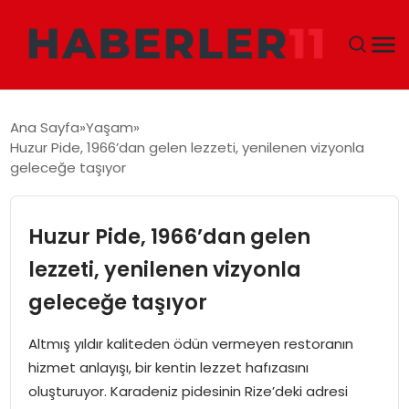
GÜNDEM
Ana Sayfa
Yaşam
Huzur Pide, 1966’dan gelen lezzeti, yenilenen vizyonla
DÜNYA
geleceğe taşıyor
EKONOMI
Huzur Pide, 1966’dan gelen
SIYASET
lezzeti, yenilenen vizyonla
geleceğe taşıyor
TEKNOLOJI
Altmış yıldır kaliteden ödün vermeyen restoranın
EĞITIM
hizmet anlayışı, bir kentin lezzet hafızasını
oluşturuyor. Karadeniz pidesinin Rize’deki adresi
MAGAZIN