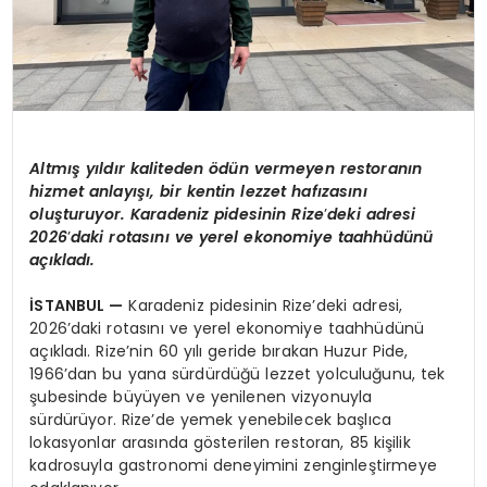
Altm
ış yıldır kaliteden
ö
dün vermeyen restoranın
hizmet anlayışı, bir kentin lezzet hafızasını
oluşturuyor. Karadeniz pidesinin Rize
’
deki adresi
2026
’
daki rotasını ve yerel ekonomiye taahhüdünü
açıkladı.
İSTANBUL
—
Karadeniz pidesinin Rize’deki adresi,
2026’daki rotasını ve yerel ekonomiye taahhüdünü
açıkladı. Rize’nin 60 yılı geride bırakan Huzur Pide,
1966’dan bu yana sürdürdüğü lezzet yolculuğunu, tek
şubesinde büyüyen ve yenilenen vizyonuyla
sürdürüyor. Rize’de yemek yenebilecek başlıca
lokasyonlar arasında gösterilen restoran, 85 kişilik
kadrosuyla gastronomi deneyimini zenginleştirmeye