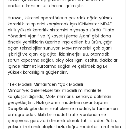
endüstri konsensüsü haline gelmiştir.
Huawei, küresel operatörlerin çekirdek ağda yüksek
kararlılık taleplerini karşılamak için ICNMaster MDAF
akıllı yüksek kararlılık sistemini piyasaya sürdü. “Hata
Yönetimi Ajanı” ve “Şikayet İşleme Ajanı” gibi daha
önceki yeniliklerin üzerine inşa edilen bu ürün, çığır
açan teknolojiler sunuyor: MoM mimarisi, çok ajanlı
işbirliği ve ajan-ağ dijital ikiz sinerjisi. Bu, otomatik
sorun kapatma sağlar, olay olasılığını azaltır, dakikalar
içinde hizmet kurtarma sağlar ve çekirdek ağ L4
yüksek kararlılığını güçlendirir.
“Tek Modelli
Mimari”den
“Çok Modelli
Mimari”ye
:
Geleneksel tek modelli mimarilerle
karşılaştırıldığında, MoM mimarisi senaryo atılımları
gerçekleştirir. Hızlı çıkarım modelinin avantajlarını
DeepSeek gibi derin muhakeme modeliyle tamamen
entegre eder. Akıllı bir model trafik yönlendirme
çerçevesi, görevleri dinamik olarak tahsis eder: Rutin,
yüksek frekanslı olaylar hızlı, doğru modeller tarafından