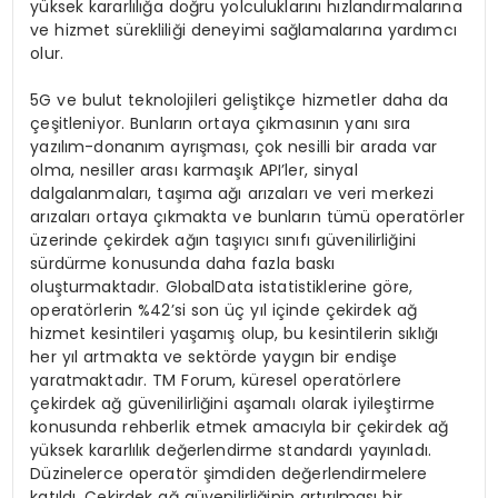
yüksek kararlılığa doğru yolculuklarını hızlandırmalarına
ve hizmet sürekliliği deneyimi sağlamalarına yardımcı
olur.
5G ve bulut teknolojileri geliştikçe hizmetler daha da
çeşitleniyor. Bunların ortaya çıkmasının yanı sıra
yazılım-donanım ayrışması, çok nesilli bir arada var
olma, nesiller arası karmaşık API’ler, sinyal
dalgalanmaları, taşıma ağı arızaları ve veri merkezi
arızaları ortaya çıkmakta ve bunların tümü operatörler
üzerinde çekirdek ağın taşıyıcı sınıfı güvenilirliğini
sürdürme konusunda daha fazla baskı
oluşturmaktadır. GlobalData istatistiklerine göre,
operatörlerin %42’si son üç yıl içinde çekirdek ağ
hizmet kesintileri yaşamış olup, bu kesintilerin sıklığı
her yıl artmakta ve sektörde yaygın bir endişe
yaratmaktadır. TM Forum, küresel operatörlere
çekirdek ağ güvenilirliğini aşamalı olarak iyileştirme
konusunda rehberlik etmek amacıyla bir çekirdek ağ
yüksek kararlılık değerlendirme standardı yayınladı.
Düzinelerce operatör şimdiden değerlendirmelere
katıldı. Çekirdek ağ güvenilirliğinin artırılması bir