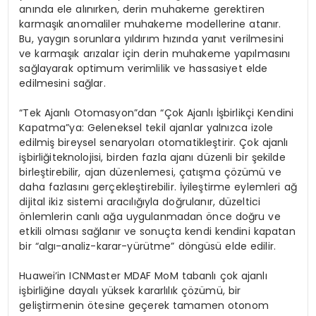
anında ele alınırken, derin muhakeme gerektiren
karmaşık anomaliler muhakeme modellerine atanır.
Bu, yaygın sorunlara yıldırım hızında yanıt verilmesini
ve karmaşık arızalar için derin muhakeme yapılmasını
sağlayarak optimum verimlilik ve hassasiyet elde
edilmesini sağlar.
“Tek Ajanlı
Otomasyon”dan
“Çok Ajanlı İşbirlikçi Kendini
Kapatma”ya
:
Geleneksel tekil ajanlar yalnızca izole
edilmiş bireysel senaryoları otomatikleştirir. Çok ajanlı
işbirliğiteknolojisi, birden fazla ajanı düzenli bir şekilde
birleştirebilir, ajan düzenlemesi, çatışma çözümü ve
daha fazlasını gerçekleştirebilir. İyileştirme eylemleri ağ
dijital ikiz sistemi aracılığıyla doğrulanır, düzeltici
önlemlerin canlı ağa uygulanmadan önce doğru ve
etkili olması sağlanır ve sonuçta kendi kendini kapatan
bir “algı-analiz-karar-yürütme” döngüsü elde edilir.
Huawei’in ICNMaster MDAF MoM tabanlı çok ajanlı
işbirliğine dayalı yüksek kararlılık çözümü, bir
geliştirmenin ötesine geçerek tamamen otonom