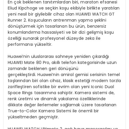
En çok beklenen tanıtımlardan biri, maraton efsanesi
Eliud Kipchoge ve seçkin koşu ekibiyle birlikte yaratılan
yeni nesil bir giyilebilir cihaz olan HUAWEI WATCH GT
Runner 2. Koşucuların antrenman yapma şeklini
dönüştürmek için tasarlanan bu ürün, benzersiz
konumlandırma hassasiyeti ve bir dizi gelişmiş koşu
özelliği sunarak profesyonel düzeyde zeka ile
performansı yükseltir.
Huawei’nin uluslararası sahneye yeniden çıkardığı
HUAWEI Mate 80 Pro, akıllı telefon kategorisinde uzun
zamandır beklenen geri dönüşünü
gerçekleştirdi. Huawei’nin amiral gemisi serisinin temel
taşlarından biri olan cihaz, klasik estetiği modern tarzla
zarifleştiren sofistike bir evrim olan yeni Iconic Dual
Space Rings tasarımına sahiptir. Kamera sistemi de,
renk üretimi ve dinamik yakalama özelliklerinde
dikkate değer ilerlemeler sağlamak üzere tasarlanan
True-to-Color Kamera Sistemi ile önemli bir
yükseltmeden geçmiştir.
HUAWEI WATCH Ultimate 2, açık hava maceracıları ve