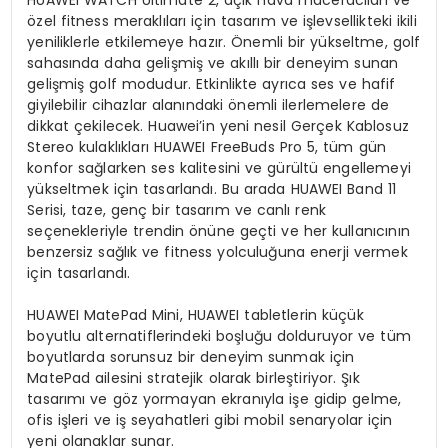
özel fitness meraklıları için tasarım ve işlevsellikteki ikili
yeniliklerle etkilemeye hazır. Önemli bir yükseltme, golf
sahasında daha gelişmiş ve akıllı bir deneyim sunan
gelişmiş golf modudur. Etkinlikte ayrıca ses ve hafif
giyilebilir cihazlar alanındaki önemli ilerlemelere de
dikkat çekilecek. Huawei’in yeni nesil Gerçek Kablosuz
Stereo kulaklıkları HUAWEI FreeBuds Pro 5, tüm gün
konfor sağlarken ses kalitesini ve gürültü engellemeyi
yükseltmek için tasarlandı. Bu arada HUAWEI Band 11
Serisi, taze, genç bir tasarım ve canlı renk
seçenekleriyle trendin önüne geçti ve her kullanıcının
benzersiz sağlık ve fitness yolculuğuna enerji vermek
için tasarlandı.
HUAWEI MatePad Mini, HUAWEI tabletlerin küçük
boyutlu alternatiflerindeki boşluğu dolduruyor ve tüm
boyutlarda sorunsuz bir deneyim sunmak için
MatePad ailesini stratejik olarak birleştiriyor. Şık
tasarımı ve göz yormayan ekranıyla işe gidip gelme,
ofis işleri ve iş seyahatleri gibi mobil senaryolar için
yeni olanaklar sunar.