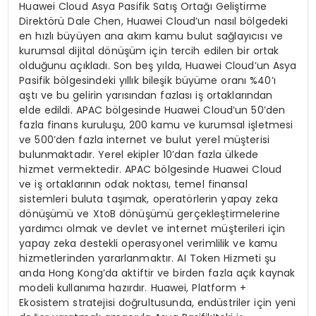
Huawei Cloud Asya Pasifik Satış Ortağı Geliştirme
Direktörü Dale Chen, Huawei Cloud’un nasıl bölgedeki
en hızlı büyüyen ana akım kamu bulut sağlayıcısı ve
kurumsal dijital dönüşüm için tercih edilen bir ortak
olduğunu açıkladı. Son beş yılda, Huawei Cloud’un Asya
Pasifik bölgesindeki yıllık bileşik büyüme oranı %40’ı
aştı ve bu gelirin yarısından fazlası iş ortaklarından
elde edildi. APAC bölgesinde Huawei Cloud’un 50’den
fazla finans kuruluşu, 200 kamu ve kurumsal işletmesi
ve 500’den fazla internet ve bulut yerel müşterisi
bulunmaktadır. Yerel ekipler 10’dan fazla ülkede
hizmet vermektedir. APAC bölgesinde Huawei Cloud
ve iş ortaklarının odak noktası, temel finansal
sistemleri buluta taşımak, operatörlerin yapay zeka
dönüşümü ve XtoB dönüşümü gerçekleştirmelerine
yardımcı olmak ve devlet ve internet müşterileri için
yapay zeka destekli operasyonel verimlilik ve kamu
hizmetlerinden yararlanmaktır. AI Token Hizmeti şu
anda Hong Kong’da aktiftir ve birden fazla açık kaynak
modeli kullanıma hazırdır. Huawei, Platform +
Ekosistem stratejisi doğrultusunda, endüstriler için yeni