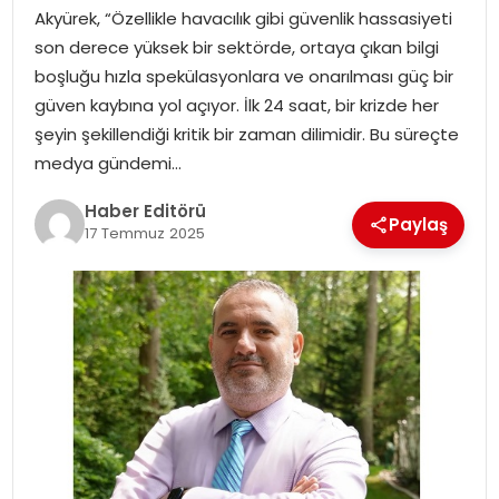
Akyürek, “Özellikle havacılık gibi güvenlik hassasiyeti
SPOR
son derece yüksek bir sektörde, ortaya çıkan bilgi
boşluğu hızla spekülasyonlara ve onarılması güç bir
YAŞAM
güven kaybına yol açıyor. İlk 24 saat, bir krizde her
şeyin şekillendiği kritik bir zaman dilimidir. Bu süreçte
medya gündemi…
Haber Editörü
Paylaş
17 Temmuz 2025