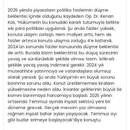
2025 yılında piyasaların politika faizlerinin düşme
beklentisi içinde olduğunu kaydeden Op. Dr. Kenan
Kalı, “Hükümetin bu konudaki kararlı tutumuyla birlikte
sıkı para politikası uygulandı. Şu anda faizler yüksek,
konuta ulaşım zorlaştı. Hem maliyet arttı, hem de
faizler artınca konuta ulaşma zorluğu 4’e katlandı.
2024’ün sonunda faizler konusunda düşme beklentisi
de arttı. Burada bizim beklentimiz bu düşüş sürecinin
yavaş ve sürdürülebilir şekilde olması lazım. İstikrarlı
şekilde yavaş yavaş indirmesi gerekir. 2024 yılı
müteahhite yatırımcıya ve vatandaşlara olumsuz
olarak yansıdı. Şu anda Türkiye’nin en büyük sorunu
barınma sorunu oldu. Konut üretilememesi kiraların
yükselmesine neden oldu. İnsanlar gelirlerinin büyük bir
kısmını barınmaya harcamaya başladı. 2025 yılının
ortasında Temmuz ayında inşaat sektörü yeni bir
döneme girecek. Gerçek mevsim yaz olmasına
rağmen inşaat bahar ayları yaşayacak. Temmuz ayı
gibi buzlar erimeye başlayacak”diye konuştu.