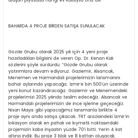
ulaşan piyasada hangi ev kaldıysa onu alır”
BAHARDA 4 PROJE BİRDEN SATIŞA SUNULACAK
Gözde Grubu olarak 2025 yılı için 4 yeni proje
hazırladıkları bilgisini de veren Op. Dr. Kenan Kalı
sözlerini şöyle sürdürdü: “Gözde Grubu olarak
yatırımlara devam ediyoruz. Gaziemir, Alsancak,
Menemen ve Harmandalı projelerimizin lansmanını
bahar aylarında yapacağız. İzmir’e bin 500’ün üzerinde
yeni konut kazandıracağız. Gaziemir ve Menemendeki
projelerimizi 2025 yılında teslim edeceğiz. Alsancak ve
Harmandalı projelerimizin de ince işlerine geçeceğiz.
Nisan Mayıs gibi yapacağımız lansmanla birlikte 4
proje aynı anda satışa çıkacak. TRT arazisindeki İzmir’in
lokasyon olarak en pahalı ve kıymetli noktasındaki
projemizin kaba inşaatın yüzde 70’i bitti. Yerin 4 kat
altına indik. Bu proje 3 blok ve 8 kattan oluşacak.