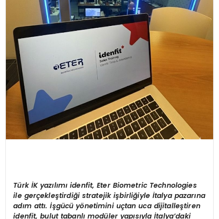
T
ü
rk
İ
K yaz
ı
l
ı
m
ı
idenfit, Eter Biometric Technologies
ile ger
ç
ekle
ş
tirdi
ğ
i stratejik i
ş
birli
ğ
iyle
İ
talya pazar
ı
na
ad
ı
m att
ı
.
İş
g
ü
c
ü
y
ö
netimini u
ç
tan uca dijitalle
ş
tiren
idenfit, bulut tabanl
ı
mod
ü
ler yap
ı
s
ı
yla
İ
talya
’
daki