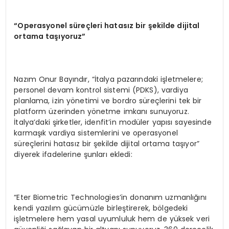
“
Operasyonel s
ü
re
ç
leri hatas
ı
z bir
ş
ekilde dijital
ortama ta
şı
yoruz
”
Nazım Onur Bayındır, “İtalya pazarındaki işletmelere;
personel devam kontrol sistemi (PDKS), vardiya
planlama, izin yönetimi ve bordro süreçlerini tek bir
platform üzerinden yönetme imkanı sunuyoruz.
İtalya’daki şirketler, idenfit’in modüler yapısı sayesinde
karmaşık vardiya sistemlerini ve operasyonel
süreçlerini hatasız bir şekilde dijital ortama taşıyor”
diyerek ifadelerine şunları ekledi:
“Eter Biometric Technologies’in donanım uzmanlığını
kendi yazılım gücümüzle birleştirerek, bölgedeki
işletmelere hem yasal uyumluluk hem de yüksek veri