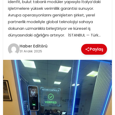
idenfit, bulut tabanlı modüler yapısıyla İtalya’daki
işletmelere yüksek verimlilik garantisi sunuyor.
SPOR
Avrupa operasyonlarını genişleten şirket, yerel
partnerlik modeliyle global teknolojiyi sahaya
YAŞAM
dokunan uzmanlıkla birleştiriyor ve küresel iş
dünyasındaki ağırlığını artırıyor. İSTANBUL — Türk…
Haber Editörü
Paylaş
31 Aralık 2025