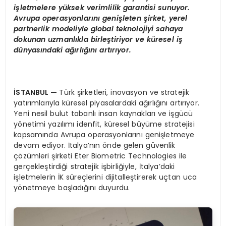
i
ş
letmelere y
ü
ksek verimlilik garantisi sunuyor.
Avrupa operasyonlar
ı
n
ı
geni
ş
leten
ş
irket, yerel
partnerlik modeliyle global teknolojiyi sahaya
dokunan uzmanl
ı
kla birle
ş
tiriyor ve k
ü
resel i
ş
d
ü
nyas
ı
ndaki a
ğı
rl
ığı
n
ı
art
ı
r
ı
yor.
İ
STANBUL
—
Türk şirketleri, inovasyon ve stratejik
yatırımlarıyla küresel piyasalardaki ağırlığını artırıyor.
Yeni nesil bulut tabanlı insan kaynakları ve işgücü
yönetimi yazılımı idenfit, küresel büyüme stratejisi
kapsamında Avrupa operasyonlarını genişletmeye
devam ediyor. İtalya’nın önde gelen güvenlik
çözümleri şirketi Eter Biometric Technologies ile
gerçekleştirdiği stratejik işbirliğiyle, İtalya’daki
işletmelerin İK süreçlerini dijitalleştirerek uçtan uca
yönetmeye başladığını duyurdu.