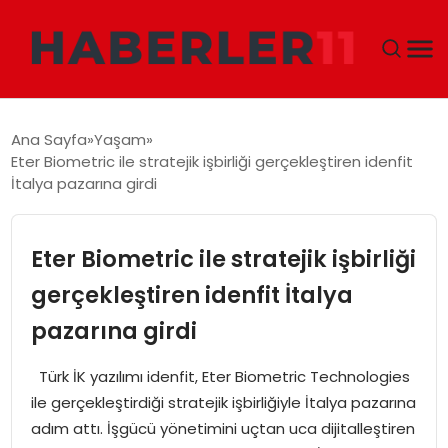
GÜNDEM
Ana Sayfa
Yaşam
Eter Biometric ile stratejik işbirliği gerçekleştiren idenfit
DÜNYA
İtalya pazarına girdi
EKONOMI
Eter Biometric ile stratejik işbirliği
SIYASET
gerçekleştiren idenfit İtalya
pazarına girdi
TEKNOLOJI
Türk İK yazılımı idenfit, Eter Biometric Technologies
EĞITIM
ile gerçekleştirdiği stratejik işbirliğiyle İtalya pazarına
adım attı. İşgücü yönetimini uçtan uca dijitalleştiren
MAGAZIN