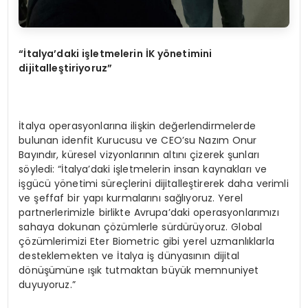
“İ
talya
’
daki i
ş
letmelerin
İ
K y
ö
netimini
dijitalle
ş
tiriyoruz
”
İtalya operasyonlarına ilişkin değerlendirmelerde
bulunan idenfit Kurucusu ve CEO’su Nazım Onur
Bayındır, küresel vizyonlarının altını çizerek şunları
söyledi: “İtalya’daki işletmelerin insan kaynakları ve
işgücü yönetimi süreçlerini dijitalleştirerek daha verimli
ve şeffaf bir yapı kurmalarını sağlıyoruz. Yerel
partnerlerimizle birlikte Avrupa’daki operasyonlarımızı
sahaya dokunan çözümlerle sürdürüyoruz. Global
çözümlerimizi Eter Biometric gibi yerel uzmanlıklarla
desteklemekten ve İtalya iş dünyasının dijital
dönüşümüne ışık tutmaktan büyük memnuniyet
duyuyoruz.”