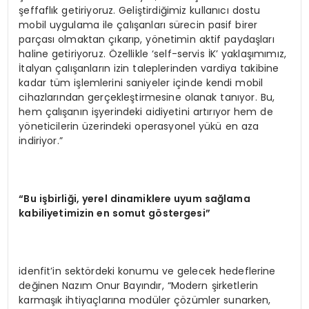
şeffaflık getiriyoruz. Geliştirdiğimiz kullanıcı dostu
mobil uygulama ile çalışanları sürecin pasif birer
parçası olmaktan çıkarıp, yönetimin aktif paydaşları
haline getiriyoruz. Özellikle ‘self-servis İK’ yaklaşımımız,
İtalyan çalışanların izin taleplerinden vardiya takibine
kadar tüm işlemlerini saniyeler içinde kendi mobil
cihazlarından gerçekleştirmesine olanak tanıyor. Bu,
hem çalışanın işyerindeki aidiyetini artırıyor hem de
yöneticilerin üzerindeki operasyonel yükü en aza
indiriyor.”
“
Bu i
ş
birli
ğ
i, yerel dinamiklere uyum sa
ğ
lama
kabiliyetimizin en somut g
ö
stergesi
”
idenfit’in sektördeki konumu ve gelecek hedeflerine
değinen Nazım Onur Bayındır, “Modern şirketlerin
karmaşık ihtiyaçlarına modüler çözümler sunarken,