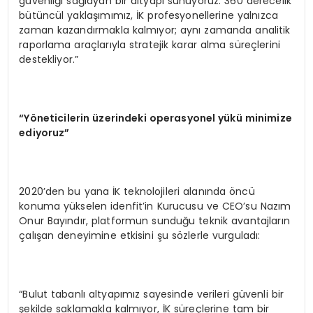
güvenliği sağlayan bir altyapı sunuyoruz. 360 derecelik
bütüncül yaklaşımımız, İK profesyonellerine yalnızca
zaman kazandırmakla kalmıyor; aynı zamanda analitik
raporlama araçlarıyla stratejik karar alma süreçlerini
destekliyor.”
“Yö
neticilerin
ü
zerindeki operasyonel y
ü
k
ü
minimize
ediyoruz
”
2020’den bu yana İK teknolojileri alanında öncü
konuma yükselen idenfit’in Kurucusu ve CEO’su Nazım
Onur Bayındır, platformun sunduğu teknik avantajların
çalışan deneyimine etkisini şu sözlerle vurguladı:
“Bulut tabanlı altyapımız sayesinde verileri güvenli bir
şekilde saklamakla kalmıyor, İK süreçlerine tam bir