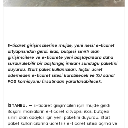
E-ticaret giri
ş
imcilerine m
ü
jde, yeni nesil e-ticaret
altyap
ı
s
ı
ndan geldi. ikas, b
ü
t
ç
esi s
ı
n
ı
rl
ı
olan
giri
ş
imcilere ve e-ticarete yeni ba
ş
layanlara daha
s
ü
rd
ü
r
ü
lebilir bir ba
ş
lang
ıç
imkan
ı
sundu
ğ
u paketini
duyurdu. Start paket kullan
ı
c
ı
lar
ı
,
hi
ç
bir
ü
cret
ö
demeden e-ticaret sitesi kurabilecek ve %0 sanal
POS komisyonu f
ı
rsat
ı
ndan yararlanabilecek.
İ
STANBUL
—
E-ticaret girişimcileri için müjde geldi.
Başarılı markaların e-ticaret altyapısı ikas, bütçesi
sınırlı olan adaylar için yeni paketini duyurdu. Start
paket kullanıcılarına ücretsiz e-ticaret sitesi açma ve