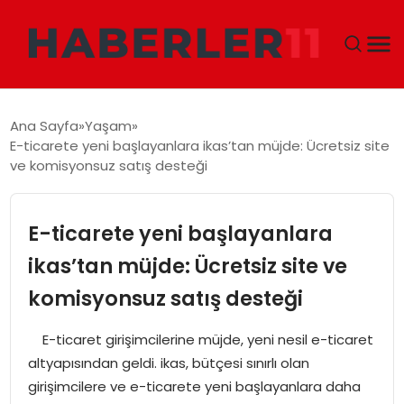
GÜNDEM
Ana Sayfa
Yaşam
E-ticarete yeni başlayanlara ikas’tan müjde: Ücretsiz site
DÜNYA
ve komisyonsuz satış desteği
EKONOMI
E-ticarete yeni başlayanlara
SIYASET
ikas’tan müjde: Ücretsiz site ve
komisyonsuz satış desteği
TEKNOLOJI
E-ticaret girişimcilerine müjde, yeni nesil e-ticaret
EĞITIM
altyapısından geldi. ikas, bütçesi sınırlı olan
girişimcilere ve e-ticarete yeni başlayanlara daha
MAGAZIN