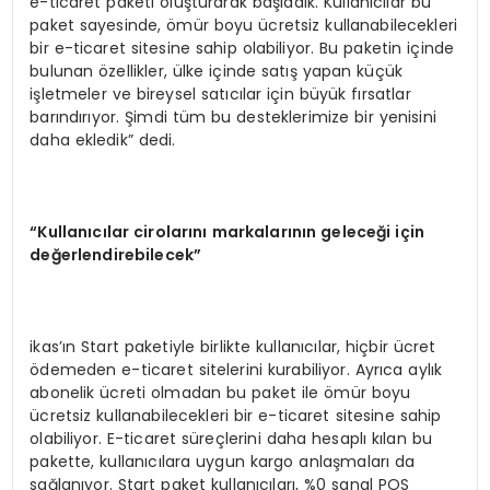
e-ticaret paketi oluşturarak başladık. Kullanıcılar bu
paket sayesinde, ömür boyu ücretsiz kullanabilecekleri
bir e-ticaret sitesine sahip olabiliyor. Bu paketin içinde
bulunan özellikler, ülke içinde satış yapan küçük
işletmeler ve bireysel satıcılar için büyük fırsatlar
barındırıyor. Şimdi tüm bu desteklerimize bir yenisini
daha ekledik” dedi.
“
Kullan
ı
c
ı
lar cirolar
ı
n
ı
markalar
ı
n
ı
n gelece
ğ
i i
ç
in
de
ğ
erlendirebilecek
”
ikas’ın Start paketiyle birlikte kullanıcılar, hiçbir ücret
ödemeden e-ticaret sitelerini kurabiliyor. Ayrıca aylık
abonelik ücreti olmadan bu paket ile ömür boyu
ücretsiz kullanabilecekleri bir e-ticaret sitesine sahip
olabiliyor. E-ticaret süreçlerini daha hesaplı kılan bu
pakette, kullanıcılara uygun kargo anlaşmaları da
sağlanıyor. Start paket kullanıcıları, %0 sanal POS