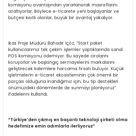
komisyonu avantajından yararlanarak masraflarını
azaltıyorlar. Böylece e-ticarete yeni başlayanlar ve
bütçesi kısıtlı olanlar, büyük bir avantaj yakalıyor.
ikas Proje Müdürü Bahadır İçöz, “Start paket
kullanıcılarımız tek çekim işlemler yaptıklarında sanal
POS komisyonu ödemiyor. Bu sayede cirolarını
koruyorlar ve başlangıç sermayelerini markalarını
geliştirecek kalemlere harcama fırsatı buluyor. Küçük
işletmelerin e-ticaret ekosisteminin çok önemli bir
parçası olduğuna inandığımız için, bu tip destekleri
önümüzdeki dönemlerde de sunmayı planlıyoruz”
ifadelerini kullandı.
“
T
ü
rkiye
’
den
çı
km
ış
en ba
ş
ar
ı
l
ı
teknoloji
ş
irketi olma
hedefimize emin ad
ı
mlarla ilerliyoruz
”