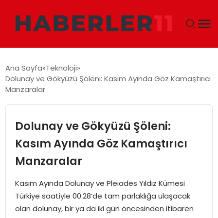
GÜNDEM
Ana Sayfa
Teknoloji
Dolunay ve Gökyüzü Şöleni: Kasım Ayında Göz Kamaştırıcı
DÜNYA
Manzaralar
EKONOMI
Dolunay ve Gökyüzü Şöleni:
SIYASET
Kasım Ayında Göz Kamaştırıcı
Manzaralar
TEKNOLOJI
Kasım Ayında Dolunay ve Pleiades Yıldız Kümesi
EĞITIM
Türkiye saatiyle 00.28’de tam parlaklığa ulaşacak
olan dolunay, bir ya da iki gün öncesinden itibaren
MAGAZIN