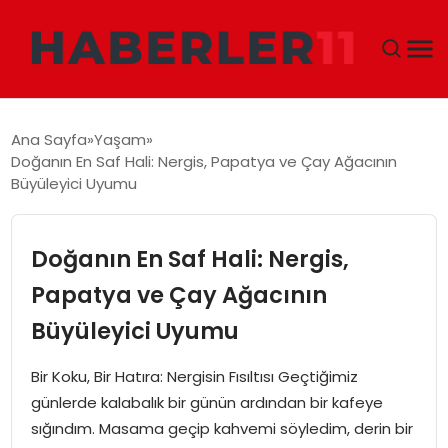
GÜNDEM
Ana Sayfa
Yaşam
Doğanın En Saf Hali: Nergis, Papatya ve Çay Ağacının
DÜNYA
Büyüleyici Uyumu
EKONOMI
Doğanın En Saf Hali: Nergis,
SIYASET
Papatya ve Çay Ağacının
Büyüleyici Uyumu
TEKNOLOJI
Bir Koku, Bir Hatıra: Nergisin Fısıltısı Geçtiğimiz
EĞITIM
günlerde kalabalık bir günün ardından bir kafeye
sığındım. Masama geçip kahvemi söyledim, derin bir
MAGAZIN