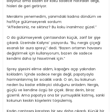
biliyoruz ama bazen bir koku sadece hatıraları değil,
hisleri de geri getiriyor.
Merakımı yenemedim, yanımdaki kadına döndüm ve
hafifçe gülümseyerek sordum:
“Affedersiniz, ne sıktınız? Bu koku inanılmaz güzel.”
O da gülümseyerek çantasından küçük, zarif bir şişe
çıkardı. Üzerinde Kailyns’ yazıyordu. “Bu, nergis çiçeği
esanslı bir aura spreyi,” dedi. “Bazen ortamın havasını
değiştirmek için kullanıyorum, bazen de sadece
kendimi daha iyi hissetmek için.”
Sprey şişesini elime aldım, kapağını açıp yakından
kokladım. İçinde sadece nergis değil, papatyayla
harmanlanmış bir sıcaklık vardı. O an, bu kokunun
neden bu kadar etkileyici olduğunu anladım. Nergis,
güçlü ve kendine özgü bir çiçek. Biraz derin, biraz
gizemli. Ama papatya ona bir yumuşaklık katmış, sanki
kokunun keskin köşelerini törpülemiş.
Kadın çantasını karıştırıp bir şey daha çıkardı. Küçük bir