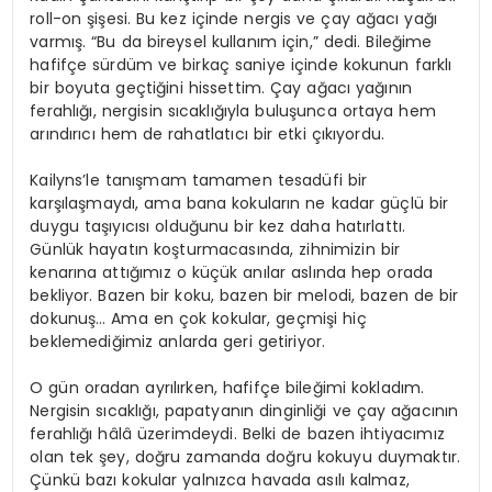
roll-on şişesi. Bu kez içinde nergis ve çay ağacı yağı
varmış. “Bu da bireysel kullanım için,” dedi. Bileğime
hafifçe sürdüm ve birkaç saniye içinde kokunun farklı
bir boyuta geçtiğini hissettim. Çay ağacı yağının
ferahlığı, nergisin sıcaklığıyla buluşunca ortaya hem
arındırıcı hem de rahatlatıcı bir etki çıkıyordu.
Kailyns’le tanışmam tamamen tesadüfi bir
karşılaşmaydı, ama bana kokuların ne kadar güçlü bir
duygu taşıyıcısı olduğunu bir kez daha hatırlattı.
Günlük hayatın koşturmacasında, zihnimizin bir
kenarına attığımız o küçük anılar aslında hep orada
bekliyor. Bazen bir koku, bazen bir melodi, bazen de bir
dokunuş… Ama en çok kokular, geçmişi hiç
beklemediğimiz anlarda geri getiriyor.
O gün oradan ayrılırken, hafifçe bileğimi kokladım.
Nergisin sıcaklığı, papatyanın dinginliği ve çay ağacının
ferahlığı hâlâ üzerimdeydi. Belki de bazen ihtiyacımız
olan tek şey, doğru zamanda doğru kokuyu duymaktır.
Çünkü bazı kokular yalnızca havada asılı kalmaz,