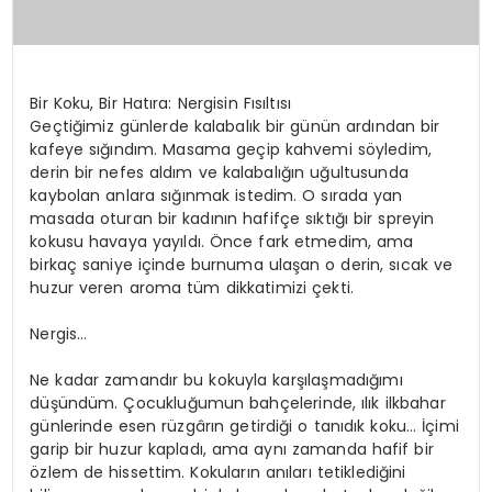
Bir Koku, Bir Hatıra: Nergisin Fısıltısı
Geçtiğimiz günlerde kalabalık bir günün ardından bir
kafeye sığındım. Masama geçip kahvemi söyledim,
derin bir nefes aldım ve kalabalığın uğultusunda
kaybolan anlara sığınmak istedim. O sırada yan
masada oturan bir kadının hafifçe sıktığı bir spreyin
kokusu havaya yayıldı. Önce fark etmedim, ama
birkaç saniye içinde burnuma ulaşan o derin, sıcak ve
huzur veren aroma tüm dikkatimizi çekti.
Nergis…
Ne kadar zamandır bu kokuyla karşılaşmadığımı
düşündüm. Çocukluğumun bahçelerinde, ılık ilkbahar
günlerinde esen rüzgârın getirdiği o tanıdık koku… İçimi
garip bir huzur kapladı, ama aynı zamanda hafif bir
özlem de hissettim. Kokuların anıları tetiklediğini