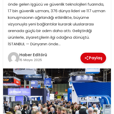
önde gelen işgücü ve güvenlik teknolojileri fuarında,
SPOR
17 bin güvenlik uzmanı, 376 dünya lideri ve 117 uzman
konuşmacının ağırlandığı etkinlikte, büyüme
YAŞAM
vizyonuyla yeni bağlantılar kurarak uluslararası
arenada güçlü bir adım daha attı. Geliştirdiği
ürünlerle, ziyaretçilerin ilgi odağına dönüştü.
İSTANBUL — Dünyanın önde…
Haber Editörü
Paylaş
15 Mayıs 2025