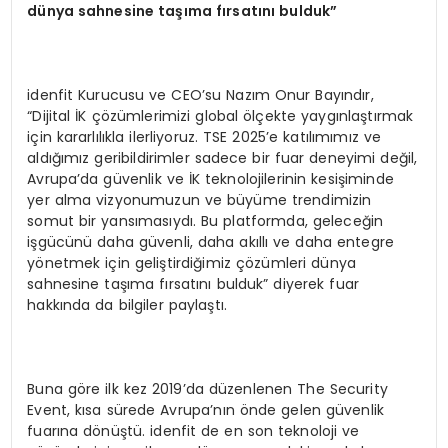
d
ü
nya sahnesine ta
şı
ma f
ı
rsat
ı
n
ı
bulduk
”
idenfit Kurucusu ve CEO’su Nazım Onur Bayındır,
“Dijital İK çözümlerimizi global ölçekte yaygınlaştırmak
için kararlılıkla ilerliyoruz. TSE 2025’e katılımımız ve
aldığımız geribildirimler sadece bir fuar deneyimi değil,
Avrupa’da güvenlik ve İK teknolojilerinin kesişiminde
yer alma vizyonumuzun ve büyüme trendimizin
somut bir yansımasıydı. Bu platformda, geleceğin
işgücünü daha güvenli, daha akıllı ve daha entegre
yönetmek için geliştirdiğimiz çözümleri dünya
sahnesine taşıma fırsatını bulduk” diyerek fuar
hakkında da bilgiler paylaştı.
Buna göre ilk kez 2019’da düzenlenen The Security
Event, kısa sürede Avrupa’nın önde gelen güvenlik
fuarına dönüştü. idenfit de en son teknoloji ve