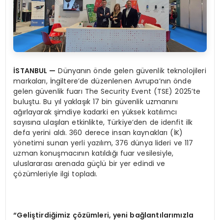
İ
STANBUL
—
Dünyanın önde gelen güvenlik teknolojileri
markaları, İngiltere’de düzenlenen Avrupa’nın önde
gelen güvenlik fuarı The Security Event (TSE) 2025’te
buluştu. Bu yıl yaklaşık 17 bin güvenlik uzmanını
ağırlayarak şimdiye kadarki en yüksek katılımcı
sayısına ulaşılan etkinlikte, Türkiye’den de idenfit ilk
defa yerini aldı. 360 derece insan kaynakları (İK)
yönetimi sunan yerli yazılım, 376 dünya lideri ve 117
uzman konuşmacının katıldığı fuar vesilesiyle,
uluslararası arenada güçlü bir yer edindi ve
çözümleriyle ilgi topladı.
“
Geli
ş
tirdi
ğ
imiz
çö
z
ü
mleri, yeni bağlantılarımızla