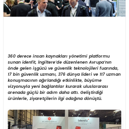
360 derece insan kaynaklar
ı
y
ö
netimi platformu
sunan idenfit,
İ
ngiltere
’
de d
ü
zenlenen Avrupa
’
n
ı
n
ö
nde gelen i
ş
g
ü
c
ü ve
g
ü
venlik teknolojileri fuar
ı
n
da,
17 bin g
ü
venlik uzman
ı
, 376 dünya lideri ve 117 uzman
konuş
mac
ının ağı
rland
ığı etkinlikte, büyüme
vizyonuyla yeni bağlantılar kurarak uluslararası
arenada g
üçlü bir adım daha attı. Geliştirdiği
ürünlerle, ziyaretçilerin ilgi odağı
na d
ö
nüştü.