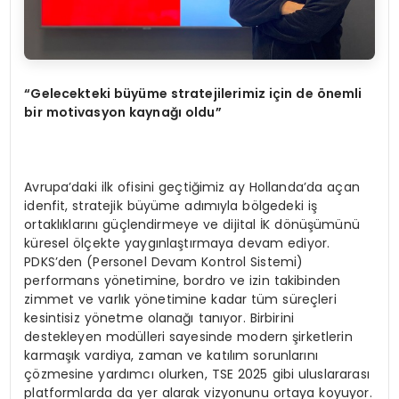
“
Gelecekteki b
ü
y
ü
me stratejilerimiz i
ç
in de
ö
nemli
bir motivasyon kayna
ğı
oldu
”
Avrupa’daki ilk ofisini geçtiğimiz ay Hollanda’da açan
idenfit, stratejik büyüme adımıyla bölgedeki iş
ortaklıklarını güçlendirmeye ve dijital İK dönüşümünü
küresel ölçekte yaygınlaştırmaya devam ediyor.
PDKS’den (Personel Devam Kontrol Sistemi)
performans yönetimine, bordro ve izin takibinden
zimmet ve varlık yönetimine kadar tüm süreçleri
kesintisiz yönetme olanağı tanıyor. Birbirini
destekleyen modülleri sayesinde modern şirketlerin
karmaşık vardiya, zaman ve katılım sorunlarını
çözmesine yardımcı olurken, TSE 2025 gibi uluslararası
platformlarda da yer alarak vizyonunu ortaya koyuyor.