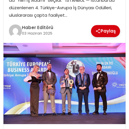
da “Yılın İş Adamı” seçildi. İSTANBUL — İstanbul’da
düzenlenen 4. Türkiye-Avrupa İş Dünyası Ödülleri,
SPOR
uluslararası çapta faaliyet…
YAŞAM
Haber Editörü
Paylaş
03 Haziran 2025