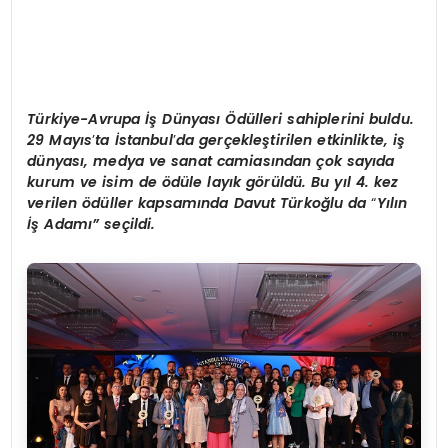
Türkiye-Avrupa İş Dünyası Ödülleri sahiplerini buldu.
29 Mayıs
’
ta İstanbul
’
da gerçekleştirilen etkinlikte, iş
dünyası, medya ve sanat camiasından çok sayıda
kurum ve isim de
ö
dü
le lay
ık g
ö
rüldü. Bu yıl 4. kez
verilen
ö
düller kapsamında Davut Türkoğlu da
“
Y
ılın
İş Adamı” seçildi.