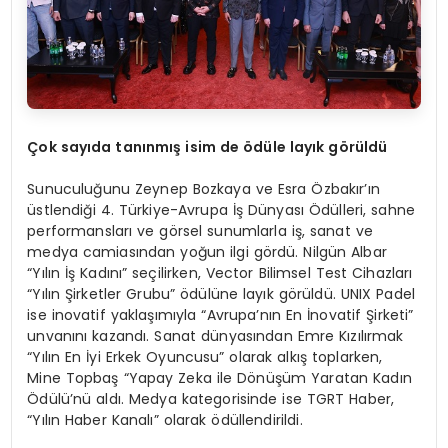
Çok sayıda tanınmış isim de
ö
dü
le lay
ık g
ö
rüldü
Sunuculuğunu Zeynep Bozkaya ve Esra Özbakır’ın
üstlendiği 4. Türkiye-Avrupa İş Dünyası Ödülleri, sahne
performansları ve görsel sunumlarla iş, sanat ve
medya camiasından yoğun ilgi gördü. Nilgün Albar
“Yılın İş Kadını” seçilirken, Vector Bilimsel Test Cihazları
“Yılın Şirketler Grubu” ödülüne layık görüldü. UNIX Padel
ise inovatif yaklaşımıyla “Avrupa’nın En İnovatif Şirketi”
unvanını kazandı. Sanat dünyasından Emre Kızılırmak
“Yılın En İyi Erkek Oyuncusu” olarak alkış toplarken,
Mine Topbaş “Yapay Zeka ile Dönüşüm Yaratan Kadın
Ödülü’nü aldı. Medya kategorisinde ise TGRT Haber,
“Yılın Haber Kanalı” olarak ödüllendirildi.