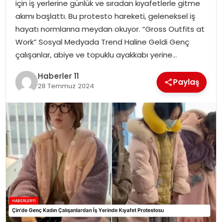
için iş yerlerine günlük ve sıradan kıyafetlerle gitme
akımı başlattı. Bu protesto hareketi, geleneksel iş
SPOR
hayatı normlarına meydan okuyor. “Gross Outfits at
Work” Sosyal Medyada Trend Haline Geldi Genç
YAŞAM
çalışanlar, abiye ve topuklu ayakkabı yerine…
Haberler 11
Paylaş
28 Temmuz 2024