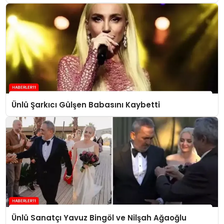
Ünlü Şarkıcı Gülşen Babasını Kaybetti
Ünlü Sanatçı Yavuz Bingöl ve Nilşah Ağaoğlu